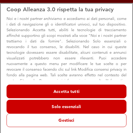
apps
storefront
account_circle
Coop Alleanza 3.0 rispetta la tua privacy
Menu
Seleziona
Accedi
Noi e i nostri
partner archiviamo e accediamo ai dati personali, come
i dati di navigazione gli o identificatori univoci, sul tuo dispositivo.
Selezionando Accetta tutti, abiliti le tecnologie di tracciamento
affinché supportino gli scopi mostrati alla voce "Noi e i nostri partner
trattiamo i dati da fornire". Selezionando Solo essenziali o
revocando il tuo consenso, le disabiliti. Nel caso in cui queste
tecnologie dovessero essere disabilitate, alcuni contenuti e annunci
visualizzati potrebbero non essere rilevanti. Puoi accedere
Notizie
nuovamente a questo menu per modificare le tue scelte o per
revocare il consenso facendo clic sul link Modifica consensi privacy in
Le ultime notizie dalla Cooperativa, tra progetti, iniziative e
fondo alla pagina web. Tali scelte avranno effetto nel contesto del
nostro Sito web. Per maggiori informazioni, consulta l'Informativa
comunità
sulla privacy.
Accetta tutti
Noi e i nostri partner trattiamo i dati per fornire:
Archiviare informazioni su dispositivo e/o accedervi. Dati di
Solo essenziali
geolocalizzazione precisi e identificazione attraverso la scansione del
dispositivo. Pubblicità e contenuti personalizzati, misurazione delle
prestazioni dei contenuti e degli annunci, ricerche sul pubblico,
Gestisci
sviluppo di servizi.
Elenco dei partner (fornitori)