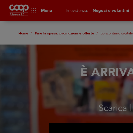
apps
Menu
In evidenza:
Negozi e volantini
Home
Fare la spesa: promozioni e offerte
Lo scontrino digitale
È ARRIV
Scarica 