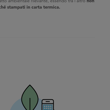
non
to ambientale rilevante, essendo tra l’altro
rché stampati in carta termica.