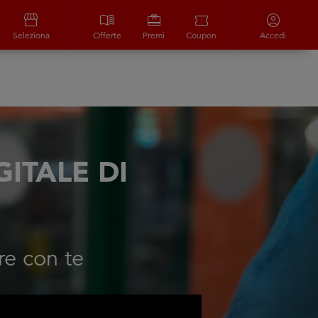
storefront
menu_book
redeem
confirmation_number
account_circle
Seleziona
Offerte
Premi
Coupon
Accedi
ITALE DI
re con te