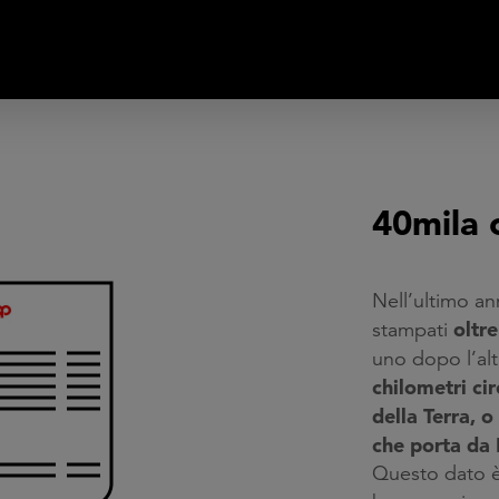
40mila c
Nell’ultimo an
oltre
stampati
uno dopo l’al
chilometri cir
della Terra, 
che porta da 
Questo dato è 