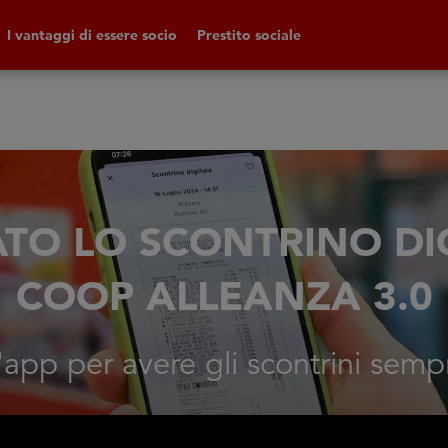
I vantaggi di essere socio
Prestito sociale
ATO LO SCONTRINO DIG
COOP ALLEANZA 3.0
l'app per avere gli scontrini semp