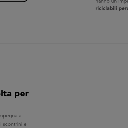
hanno un impat
riciclabili pe
elta per
 impegna a
i scontrini e