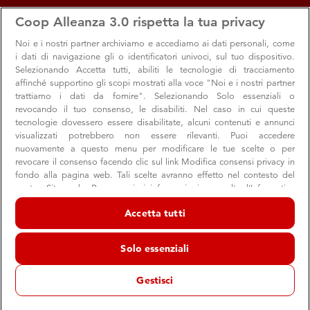
apps
storefront
account_circle
Coop Alleanza 3.0 rispetta la tua privacy
Menu
Seleziona
Accedi
Noi e i nostri
partner archiviamo e accediamo ai dati personali, come
Promozioni
i dati di navigazione gli o identificatori univoci, sul tuo dispositivo.
Selezionando Accetta tutti, abiliti le tecnologie di tracciamento
affinché supportino gli scopi mostrati alla voce "Noi e i nostri partner
trattiamo i dati da fornire". Selezionando Solo essenziali o
revocando il tuo consenso, le disabiliti. Nel caso in cui queste
tecnologie dovessero essere disabilitate, alcuni contenuti e annunci
visualizzati potrebbero non essere rilevanti. Puoi accedere
nuovamente a questo menu per modificare le tue scelte o per
revocare il consenso facendo clic sul link Modifica consensi privacy in
fondo alla pagina web. Tali scelte avranno effetto nel contesto del
nostro Sito web. Per maggiori informazioni, consulta l'Informativa
sulla privacy.
Dal 30 luglio al 12 agosto
Sabato 8 agosto
Accetta tutti
Noi e i nostri partner trattiamo i dati per fornire:
Speciale Gusto e sapori
-20% sui prodott
Archiviare informazioni su dispositivo e/o accedervi. Dati di
La sagra dei Sapori d'estate
alimentari
Solo essenziali
geolocalizzazione precisi e identificazione attraverso la scansione del
Scopri la sagra
Per i soci, più con
dispositivo. Pubblicità e contenuti personalizzati, misurazione delle
prestazioni dei contenuti e degli annunci, ricerche sul pubblico,
tutta la spesa
Gestisci
sviluppo di servizi.
Scopri lo sconto
Elenco dei partner (fornitori)