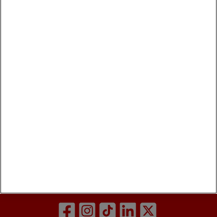
non sono un segnale di allarme
I richiami
, ma la
dimostrazione che i controlli funzionano.
Dietro ogni prodotto ci sono verifiche lungo tutta la filiera:
dalla produzione allo scaffale. E quando qualcosa non
rispetta gli standard, si interviene subito, con trasparenza.
Perché la fiducia si costruisce ogni giorno, anche così.
Vai agli avvisi