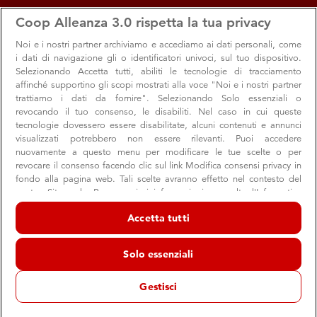
apps
storefront
account_circle
Coop Alleanza 3.0 rispetta la tua privacy
Menu
Seleziona
Accedi
Noi e i nostri
partner archiviamo e accediamo ai dati personali, come
i dati di navigazione gli o identificatori univoci, sul tuo dispositivo.
Selezionando Accetta tutti, abiliti le tecnologie di tracciamento
affinché supportino gli scopi mostrati alla voce "Noi e i nostri partner
trattiamo i dati da fornire". Selezionando Solo essenziali o
revocando il tuo consenso, le disabiliti. Nel caso in cui queste
Richiamo prodotti: sicurezza e trasparenza,
tecnologie dovessero essere disabilitate, alcuni contenuti e annunci
visualizzati potrebbero non essere rilevanti. Puoi accedere
sempre al primo posto
nuovamente a questo menu per modificare le tue scelte o per
revocare il consenso facendo clic sul link Modifica consensi privacy in
Quando un prodotto non è conforme, interveniamo subito
fondo alla pagina web. Tali scelte avranno effetto nel contesto del
per tutelare chi lo ha acquistato
nostro Sito web. Per maggiori informazioni, consulta l'Informativa
sulla privacy.
Accetta tutti
Noi e i nostri partner trattiamo i dati per fornire:
Vai agli avvisi
Archiviare informazioni su dispositivo e/o accedervi. Dati di
Solo essenziali
geolocalizzazione precisi e identificazione attraverso la scansione del
dispositivo. Pubblicità e contenuti personalizzati, misurazione delle
prestazioni dei contenuti e degli annunci, ricerche sul pubblico,
Gestisci
sviluppo di servizi.
Elenco dei partner (fornitori)