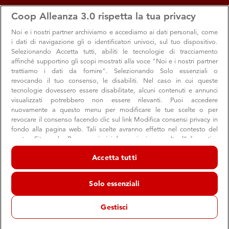
apps
storefront
account_circle
Coop Alleanza 3.0 rispetta la tua privacy
Menu
Seleziona
Accedi
Noi e i nostri
partner archiviamo e accediamo ai dati personali, come
i dati di navigazione gli o identificatori univoci, sul tuo dispositivo.
Selezionando Accetta tutti, abiliti le tecnologie di tracciamento
Tutti gli appuntamenti per la sostenibilità
affinché supportino gli scopi mostrati alla voce "Noi e i nostri partner
5
appuntamenti
trattiamo i dati da fornire". Selezionando Solo essenziali o
revocando il tuo consenso, le disabiliti. Nel caso in cui queste
Tutti gli appuntamenti
tecnologie dovessero essere disabilitate, alcuni contenuti e annunci
visualizzati potrebbero non essere rilevanti. Puoi accedere
expand_more
nuovamente a questo menu per modificare le tue scelte o per
revocare il consenso facendo clic sul link Modifica consensi privacy in
fondo alla pagina web. Tali scelte avranno effetto nel contesto del
nostro Sito web. Per maggiori informazioni, consulta l'Informativa
sulla privacy.
Accetta tutti
Noi e i nostri partner trattiamo i dati per fornire:
Archiviare informazioni su dispositivo e/o accedervi. Dati di
Solo essenziali
geolocalizzazione precisi e identificazione attraverso la scansione del
dispositivo. Pubblicità e contenuti personalizzati, misurazione delle
prestazioni dei contenuti e degli annunci, ricerche sul pubblico,
Gestisci
sviluppo di servizi.
Dal 10 al 14 settembre 2026
Elenco dei partner (fornitori)
Due Grandi Cene per la solidarietà a Parma e