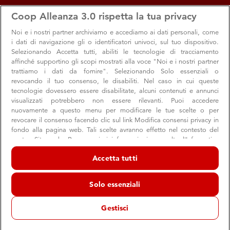
apps
storefront
account_circle
Coop Alleanza 3.0 rispetta la tua privacy
Menu
Seleziona
Accedi
Noi e i nostri
partner archiviamo e accediamo ai dati personali, come
i dati di navigazione gli o identificatori univoci, sul tuo dispositivo.
Selezionando Accetta tutti, abiliti le tecnologie di tracciamento
affinché supportino gli scopi mostrati alla voce "Noi e i nostri partner
trattiamo i dati da fornire". Selezionando Solo essenziali o
revocando il tuo consenso, le disabiliti. Nel caso in cui queste
tecnologie dovessero essere disabilitate, alcuni contenuti e annunci
visualizzati potrebbero non essere rilevanti. Puoi accedere
Notizie e Media
nuovamente a questo menu per modificare le tue scelte o per
revocare il consenso facendo clic sul link Modifica consensi privacy in
Le storie, i progetti e le novità di Coop Alleanza 3.0
fondo alla pagina web. Tali scelte avranno effetto nel contesto del
nostro Sito web. Per maggiori informazioni, consulta l'Informativa
raccontate ai media
sulla privacy.
Accetta tutti
Noi e i nostri partner trattiamo i dati per fornire:
Archiviare informazioni su dispositivo e/o accedervi. Dati di
Solo essenziali
geolocalizzazione precisi e identificazione attraverso la scansione del
dispositivo. Pubblicità e contenuti personalizzati, misurazione delle
prestazioni dei contenuti e degli annunci, ricerche sul pubblico,
Gestisci
sviluppo di servizi.
Elenco dei partner (fornitori)