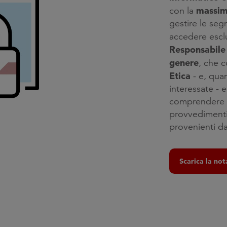
massima
con la
gestire le segn
accedere escl
Responsabile 
genere
, che 
Etica
- e, quan
interessate - e
comprendere e 
provvedimenti 
provenienti dal
Scarica la not