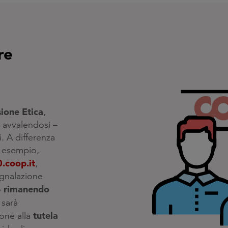
re
ione Etica
,
, avvalendosi –
i. A differenza
 esempio,
.coop.it
,
egnalazione
rimanendo
o
 sarà
tutela
one alla