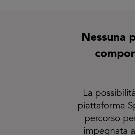
Nessuna pe
comport
La possibilit
piattaforma S
percorso per
impegnata a 