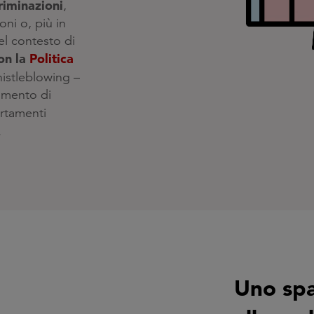
riminazioni
,
oni o, più in
el contesto di
on la
Politica
histleblowing –
rumento di
rtamenti
.
Uno spa