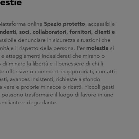
estie
Spazio protetto
piattaforma online
, accessibile
denti, soci, collaboratori, fornitori, clienti e
ssibile denunciare in sicurezza situazioni che
molestia
nità e il rispetto della persona. Per
si
 e atteggiamenti indesiderati che mirano o
 di minare la libertà e il benessere di chi li
te offensive o commenti inappropriati, contatti
iesti, avances insistenti, richieste a sfondo
a vere e proprie minacce o ricatti. Piccoli gesti
 possono trasformare il luogo di lavoro in uno
 umiliante e degradante.