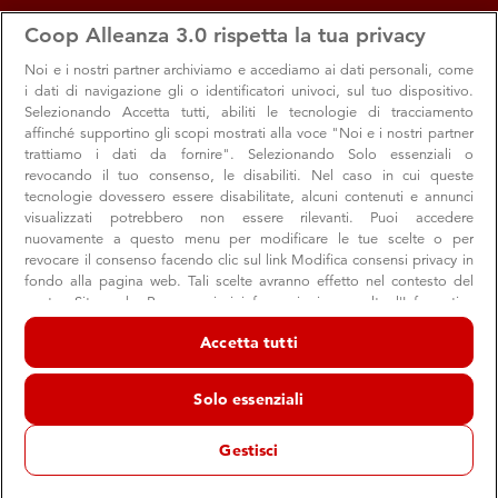
apps
storefront
account_circle
Coop Alleanza 3.0 rispetta la tua privacy
Menu
Seleziona
Accedi
Noi e i nostri
partner archiviamo e accediamo ai dati personali, come
i dati di navigazione gli o identificatori univoci, sul tuo dispositivo.
Selezionando Accetta tutti, abiliti le tecnologie di tracciamento
affinché supportino gli scopi mostrati alla voce "Noi e i nostri partner
trattiamo i dati da fornire". Selezionando Solo essenziali o
revocando il tuo consenso, le disabiliti. Nel caso in cui queste
tecnologie dovessero essere disabilitate, alcuni contenuti e annunci
visualizzati potrebbero non essere rilevanti. Puoi accedere
nuovamente a questo menu per modificare le tue scelte o per
revocare il consenso facendo clic sul link Modifica consensi privacy in
Pulizie green? Niente panico con i prodotti
fondo alla pagina web. Tali scelte avranno effetto nel contesto del
nostro Sito web. Per maggiori informazioni, consulta l'Informativa
Coop
sulla privacy.
Accetta tutti
Fai risplendere la tua casa con i prodotti Coop e con tante
Noi e i nostri partner trattiamo i dati per fornire:
soluzioni ecologiche fai da te
Archiviare informazioni su dispositivo e/o accedervi. Dati di
Solo essenziali
geolocalizzazione precisi e identificazione attraverso la scansione del
dispositivo. Pubblicità e contenuti personalizzati, misurazione delle
prestazioni dei contenuti e degli annunci, ricerche sul pubblico,
Gestisci
sviluppo di servizi.
Prodotto Coop
Consigli
Curiosità
Elenco dei partner (fornitori)
03 giugno 2022