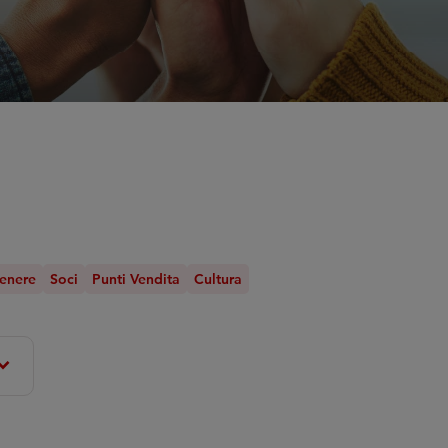
genere
Soci
Punti Vendita
Cultura
nd_more