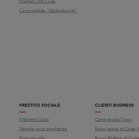
Premiati con Coop
Carta solidale "Dedicata a te"
PRESTITO SOCIALE
CLIENTI BUSINESS
Il libretto Coop
Carte regalo Coop
Diventa socio prestatore
Buoni spesa di Coop A
Piani vincolati
Buoni Welfare di Coop 