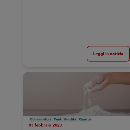
Leggi la notizia
Consumatori
Punti Vendita
Qualità
03 febbraio 2023