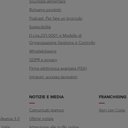
Sicurezza alimentare
Richiamo prodotti
Podcast: Per fare un broccolo
Sostenibilità
D.Lgs.231/2001 e Modello di
Organizzazione Gestione e Controllo
Whistleblowing
GDPR e privacy
Firma elettronica avanzata (FEA)
Intranet: accesso lavoratori
NOTIZIE E MEDIA
FRANCHISING
Comunicati stampa
Apri con Coop
lleanza 3.0
Ultime notizie
Italia
Attenzione alle truffe online