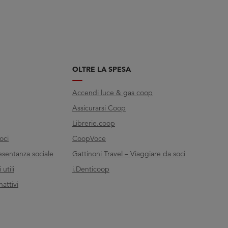
OLTRE LA SPESA
Accendi luce & gas coop
Assicurarsi Coop
Librerie.coop
oci
CoopVoce
esentanza sociale
Gattinoni Travel – Viaggiare da soci
utili
i.Denticoop
nattivi