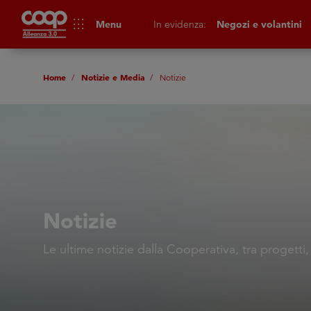
apps
Menu
In evidenza:
Negozi e volantini
Home
Notizie e Media
Notizie
Notizie
Le ultime notizie dalla Cooperativa, tra progetti,