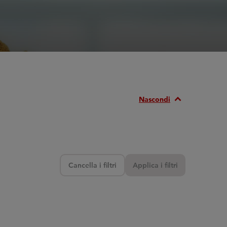
Expand_Less
Nascondi
Cancella i filtri
Applica i filtri