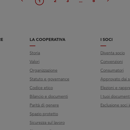
chevron_left
chevron_right
2
3
6
1
...
RE
LA COOPERATIVA
I SOCI
Storia
Diventa socio
Valori
Convenzioni
Organizzazione
Consumatori
Statuto e governance
Approvato dai s
Codice etico
Elezioni e rappr
Bilancio e documenti
I tuoi documenti 
Parità di genere
Esclusione soci i
Spazio protetto
Sicurezza sul lavoro