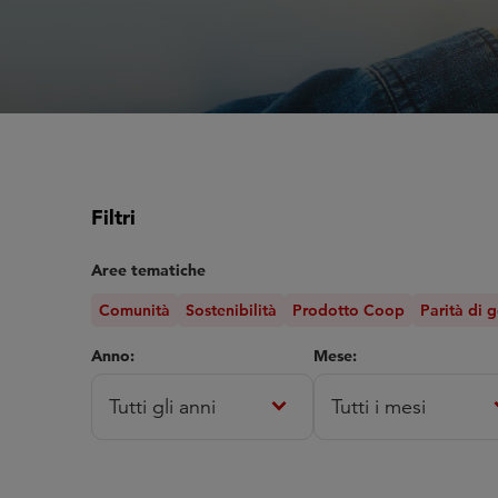
Filtri
Aree tematiche
Comunità
Sostenibilità
Prodotto Coop
Parità di 
Anno:
Mese:
expand_more
expa
Tutti gli anni
Tutti i mesi