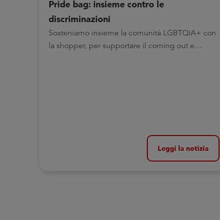
Pride bag: insieme contro le
discriminazioni
Sosteniamo insieme la comunità LGBTQIA+ con
la shopper, per supportare il coming out e
implementare i centri antidiscriminazione
Leggi la notizia