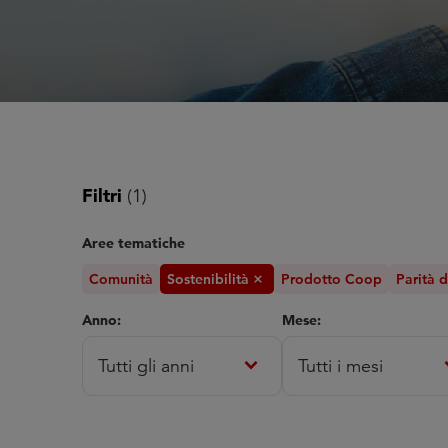
Filtri
(1)
Aree tematiche
Comunità
Sostenibilità
Prodotto Coop
Parità 
Close
Anno:
Mese:
expand_more
expa
Tutti gli anni
Tutti i mesi