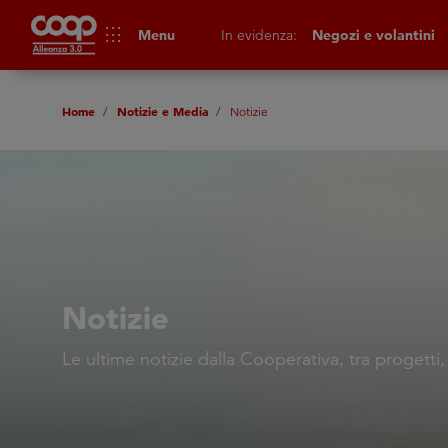
apps
Menu
In evidenza:
Negozi e volantini
Home
Notizie e Media
Notizie
Notizie
Le ultime notizie dalla Cooperativa, tra progetti,