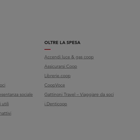
OLTRE LA SPESA
Accendi luce & gas coop
Assicurarsi Coop
Librerie.coop
oci
CoopVoce
esentanza sociale
Gattinoni Travel – Viaggiare da soci
utili
i.Denticoop
nattivi