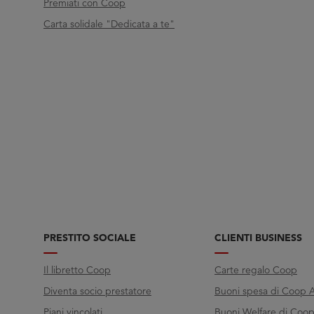
Premiati con Coop
Carta solidale "Dedicata a te"
PRESTITO SOCIALE
CLIENTI BUSINESS
Il libretto Coop
Carte regalo Coop
Diventa socio prestatore
Buoni spesa di Coop A
Piani vincolati
Buoni Welfare di Coop 