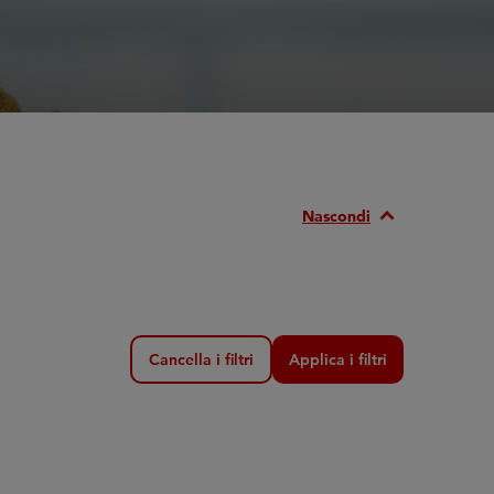
Expand_Less
Nascondi
Cancella i filtri
Applica i filtri