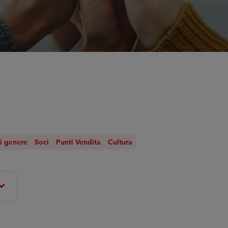
di genere
Soci
Punti Vendita
Cultura
nd_more