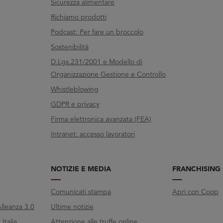
Sicurezza alimentare
Richiamo prodotti
Podcast: Per fare un broccolo
Sostenibilità
D.Lgs.231/2001 e Modello di
Organizzazione Gestione e Controllo
Whistleblowing
GDPR e privacy
Firma elettronica avanzata (FEA)
Intranet: accesso lavoratori
NOTIZIE E MEDIA
FRANCHISING
Comunicati stampa
Apri con Coop
lleanza 3.0
Ultime notizie
Italia
Attenzione alle truffe online