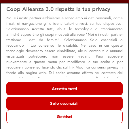
apps
storefront
account_circle
Coop Alleanza 3.0 rispetta la tua privacy
Menu
Seleziona
Accedi
Noi e i nostri
partner archiviamo e accediamo ai dati personali, come
i dati di navigazione gli o identificatori univoci, sul tuo dispositivo.
Selezionando Accetta tutti, abiliti le tecnologie di tracciamento
affinché supportino gli scopi mostrati alla voce "Noi e i nostri partner
trattiamo i dati da fornire". Selezionando Solo essenziali o
revocando il tuo consenso, le disabiliti. Nel caso in cui queste
tecnologie dovessero essere disabilitate, alcuni contenuti e annunci
visualizzati potrebbero non essere rilevanti. Puoi accedere
nuovamente a questo menu per modificare le tue scelte o per
revocare il consenso facendo clic sul link Modifica consensi privacy in
fondo alla pagina web. Tali scelte avranno effetto nel contesto del
nostro Sito web. Per maggiori informazioni, consulta l'Informativa
sulla privacy.
Al punto giusto: il viaggio Coop tra dati,
Accetta tutti
Noi e i nostri partner trattiamo i dati per fornire:
persone e filiera
Archiviare informazioni su dispositivo e/o accedervi. Dati di
Solo essenziali
A Buone Cose un racconto in quattro tappe, tra Intelligenza
geolocalizzazione precisi e identificazione attraverso la scansione del
dispositivo. Pubblicità e contenuti personalizzati, misurazione delle
Artificiale, campi, magazzini e reparti
prestazioni dei contenuti e degli annunci, ricerche sul pubblico,
Gestisci
sviluppo di servizi.
Elenco dei partner (fornitori)