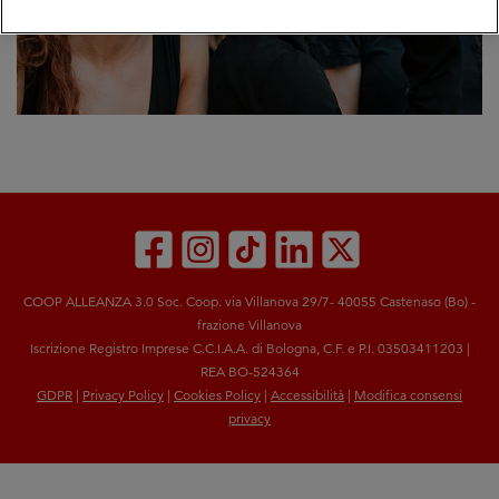
COOP ALLEANZA 3.0 Soc. Coop. via Villanova 29/7- 40055 Castenaso (Bo) -
frazione Villanova
Iscrizione Registro Imprese C.C.I.A.A. di Bologna, C.F. e P.I. 03503411203 |
REA BO-524364
GDPR
|
Privacy Policy
|
Cookies Policy
|
Accessibilità
|
Modifica consensi
privacy