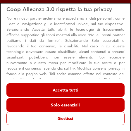
apps
storefront
account_circle
Coop Alleanza 3.0 rispetta la tua privacy
Menu
Seleziona
Accedi
Noi e i nostri
partner archiviamo e accediamo ai dati personali, come
i dati di navigazione gli o identificatori univoci, sul tuo dispositivo.
Selezionando Accetta tutti, abiliti le tecnologie di tracciamento
affinché supportino gli scopi mostrati alla voce "Noi e i nostri partner
trattiamo i dati da fornire". Selezionando Solo essenziali o
revocando il tuo consenso, le disabiliti. Nel caso in cui queste
Buon Fine
tecnologie dovessero essere disabilitate, alcuni contenuti e annunci
visualizzati potrebbero non essere rilevanti. Puoi accedere
Azioni di riduzione dello spreco alimentare e non
nuovamente a questo menu per modificare le tue scelte o per
revocare il consenso facendo clic sul link Modifica consensi privacy in
fondo alla pagina web. Tali scelte avranno effetto nel contesto del
nostro Sito web. Per maggiori informazioni, consulta l'Informativa
Scopri di più
sulla privacy.
Accetta tutti
Noi e i nostri partner trattiamo i dati per fornire:
Archiviare informazioni su dispositivo e/o accedervi. Dati di
Solo essenziali
geolocalizzazione precisi e identificazione attraverso la scansione del
dispositivo. Pubblicità e contenuti personalizzati, misurazione delle
prestazioni dei contenuti e degli annunci, ricerche sul pubblico,
Gestisci
sviluppo di servizi.
Elenco dei partner (fornitori)