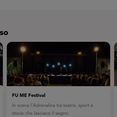
rso
Sagra del tortellino tradizionale
L’appuntamento con le sfogline e l’arte del
tirare la pasta