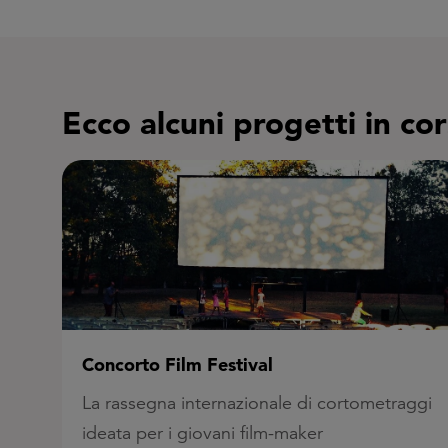
Ecco alcuni progetti in co
FU ME Festival
ggi
In scena l'Adrenalina tra teatro, sport e
storie che lasciano il segno