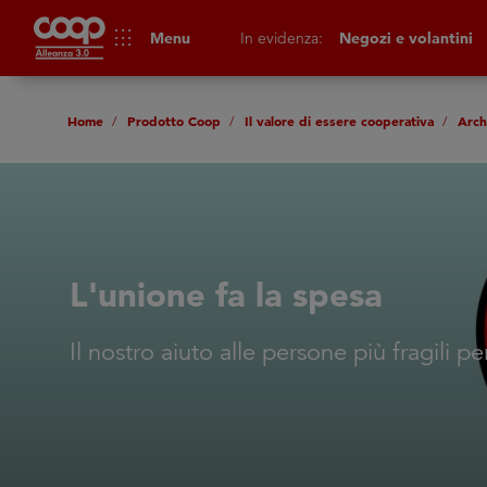
apps
Menu
In evidenza:
Negozi e volantini
Home
Prodotto Coop
Il valore di essere cooperativa
Arch
L'unione fa la spesa
Il nostro aiuto alle persone più fragili 