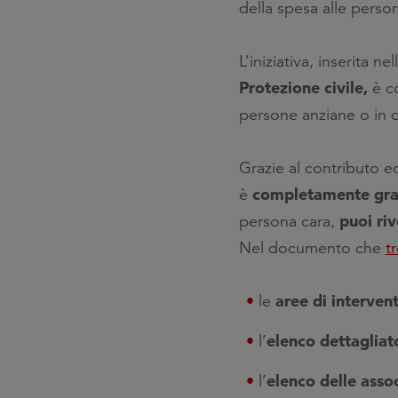
della spesa alle perso
L’iniziativa, inserita
Protezione civile,
è c
persone anziane o in dif
Grazie al contributo e
completamente gratu
è
puoi riv
persona cara,
Nel documento che
t
aree di interven
le
elenco dettagliat
l’
elenco delle asso
l’