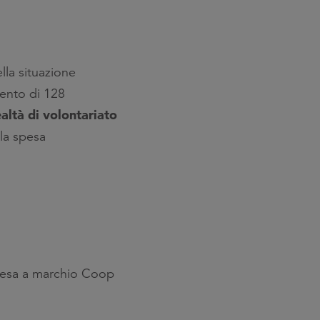
ella situazione
mento di 128
altà di volontariato
la spesa
pesa a marchio Coop