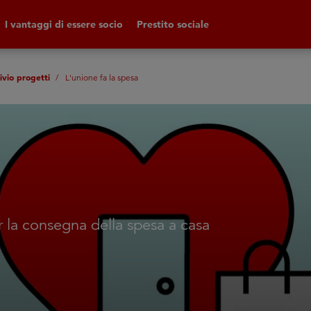
I vantaggi di essere socio
Prestito sociale
ivio progetti
L'unione fa la spesa
per la consegna della spesa a casa