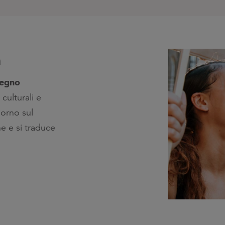
à
pegno
 culturali e
orno sul
e e si traduce