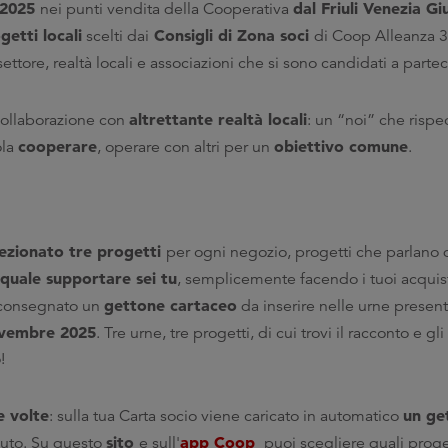
2025
dal Friuli Venezia Giu
nei punti vendita della Cooperativa
getti locali
Consigli di Zona soci
scelti dai
di Coop Alleanza 3.
settore, realtà locali e associazioni che si sono candidati a parte
altrettante realtà locali
collaborazione con
: un “noi” che rispec
cooperare
obiettivo comune
ola
, operare con altri per un
.
lezionato tre progetti
per ogni negozio, progetti che parlano d
 quale supportare sei tu
, semplicemente facendo i tuoi acquis
gettone cartaceo
 consegnato un
da inserire nelle urne present
ovembre 2025
. Tre urne, tre progetti, di cui trovi il racconto e gli 
o!
e volte
un ge
: sulla tua Carta socio viene caricato in automatico
sito
app Coop
uto. Su questo
e sull'
puoi scegliere quali proge