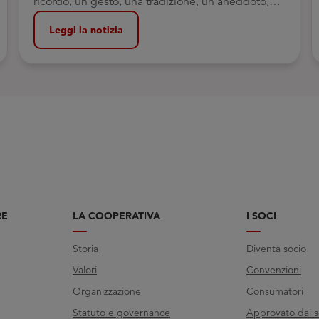
ricordo, un gesto, una tradizione, un aneddoto,
legati a una ricetta o a un cibo.
Leggi la notizia
RE
LA COOPERATIVA
I SOCI
Storia
Diventa socio
Valori
Convenzioni
Organizzazione
Consumatori
Statuto e governance
Approvato dai s