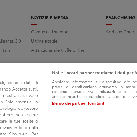
NOTIZIE E MEDIA
FRANCHISING
Comunicati stampa
Apri con Coop
lleanza 3.0
Ultime notizie
Italia
Attenzione alle truffe online
Noi e i nostri partner trattiamo i dati per f
Archiviare informazioni su dispositivo e/o ac
li, come i dati di
precisi e identificazione attraverso la scans
onando Accetta tutti,
contenuti personalizzati, misurazione delle 
i mostrati alla voce
annunci, ricerche sul pubblico, sviluppo di serviz
do Solo essenziali o
Elenco dei partner (fornitori)
tecnologie dovessero
trebbero non essere
are le tue scelte o
rivacy in fondo alla
COOP ALLEANZA 3.0 Soc. Coop. via Villano
stro Sito web. Per
Seguici su
Iscrizione Registro Imprese C.C.I.A.A. di