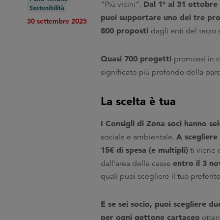
Dal 1° al 31 ottobre
“Più vicini”.
Sostenibilità
puoi supportare
uno dei tre pro
30 settembre 2025
800 proposti
dagli enti del terzo 
Quasi 700 progetti
promossi in 
significato più profondo della par
La scelta è tua
I Consigli di Zona soci hanno se
A scegliere
sociale e ambientale.
15€ di spesa (e multipli)
ti viene
entro il 3 n
dall'area delle casse
quali puoi scegliere il tuo preferit
E se sei socio, puoi scegliere du
per ogni gettone cartaceo
otten