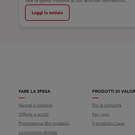
fare la spesa insieme al tuo animale domestico
oggi è ancora più semplice
Leggi la notizia
FARE LA SPESA
PRODOTTI DI VALO
Negozi e volantini
Per la comunità
Offerte e sconti
Per i soci
Prenotazione libri scolastici
Il prodotto Coop
Lo scontrino digitale