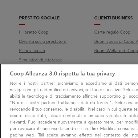
PRESTITO SOCIALE
CLIENTI BUSINESS
Il libretto Coop
Carte regalo Coop
Diventa socio prestatore
Buoni spesa di Coop A
Piani vincolati
Buoni Welfare di Coop 
Simulatori di interesse
Coop Alleanza 3.0 rispetta la tua privacy
Chiama Filo diretto
Noi e i nostri
partner archiviamo e accediamo ai dati persona
Call
800 000 003
navigazione gli o identificatori univoci, sul tuo dispositivo. Selezi
abiliti le tecnologie di tracciamento affinché supportino gli scop
Lunedì → Venerdì, 9:00 → 17:00
"Noi e i nostri partner trattiamo i dati da fornire". Selezionan
Sabato, 9:00 → 13:00
revocando il tuo consenso, le disabiliti. Nel caso in cui queste 
essere disabilitate, alcuni contenuti e annunci visualizzati po
rilevanti. Puoi accedere nuovamente a questo menu per modific
per revocare il consenso facendo clic sul link Modifica consensi p
pagina web. Tali scelte avranno effetto nel contesto del no