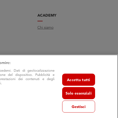
ACADEMY
Chi siamo
ornire:
cedervi. Dati di geolocalizzazione
ione del dispositivo. Pubblicità e
prestazioni dei contenuti e degli
Accetta tutti
i.
Solo essenziali
Gestisci
va 29/7- 40055 Castenaso (Bo) - frazione Villanova
 Bologna, C.F. e P.I. 03503411203 | REA BO-524364