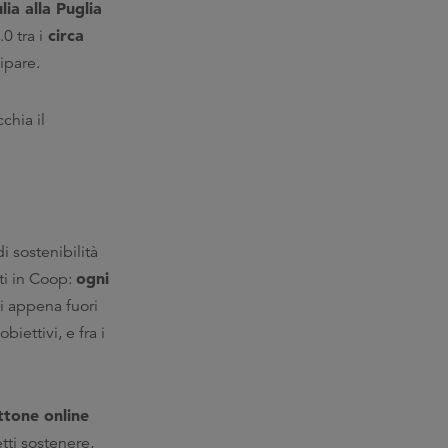
lia alla Puglia
circa
0 tra i
cipare.
chia il
i sostenibilità
ogni
ti in Coop:
i appena fuori
obiettivi, e fra i
ttone online
tti sostenere,