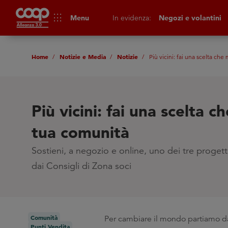
apps
Menu
In evidenza:
Negozi e volantini
Home
Notizie e Media
Notizie
Più vicini: fai una scelta che
Più vicini: fai una scelta c
tua comunità
Sostieni, a negozio e online, uno dei tre progetti
dai Consigli di Zona soci
Comunità
Per cambiare il mondo partiamo da 
Punti Vendita