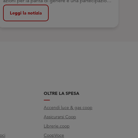
azioni per la parità di genere e una partecipazione
sempre più attiva dei soci
Leggi la notizia
OLTRE LA SPESA
Accendi luce & gas coop
Assicurarsi Coop
Librerie.coop
oci
CoopVoce