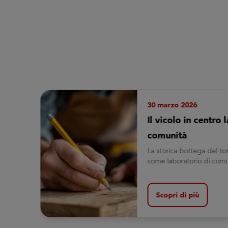
30 marzo 2026
i
Il vicolo in centro 
comunità
ascolto
La storica bottega del to
come laboratorio di comu
Scopri di più