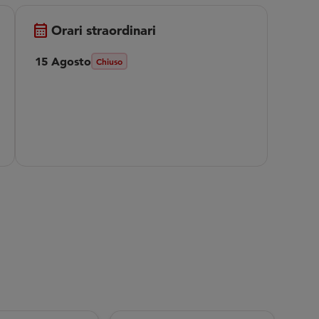
calendar_month
Orari straordinari
15 Agosto
Chiuso