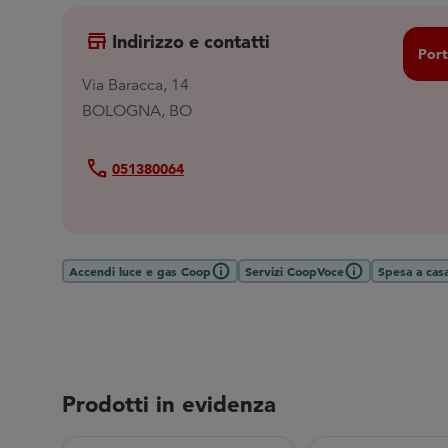
store
Indirizzo e contatti
Port
Via Baracca, 14
BOLOGNA, BO
Call
051380064
Accendi luce e gas Coop
Servizi CoopVoce
Spesa a cas
Prodotti in evidenza