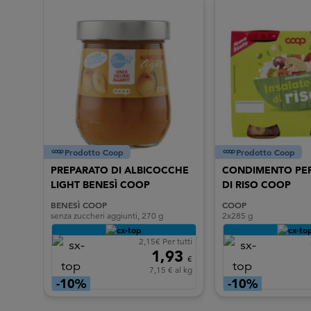
Prodotto Coop
Prodotto Coop
TE
PREPARATO DI ALBICOCCHE
CONDIMENTO PER
LIGHT BENESÌ COOP
DI RISO COOP
BENESÌ COOP
COOP
senza zuccheri aggiunti, 270 g
2x285 g
 tutti
2,15€ Per tutti
65
1,93
€
€
 al kg
7,15 € al kg
-10%
-10%