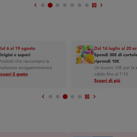
chevron_left
pause
chevron_right
Dal 6 al 19 agosto
Dal 16 luglio al 20 s
Origini e sapori
Spendi 30€ di cartol
Prodotti che raccontano la
riprendi 10€
tradizione enogastronomica
Un buono 10€ per la 
Scopri il gusto
valido fino al 7/10
Scopri di più
chevron_left
pause
chevron_right