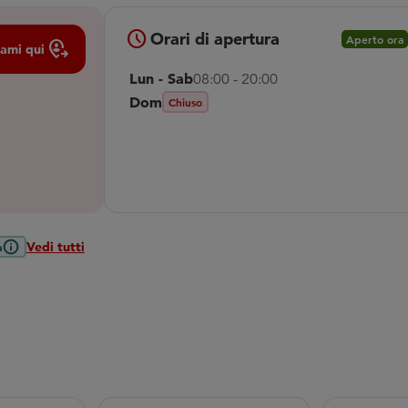
schedule
Orari di apertura
Aperto ora
Move_location
ami qui
Lun - Sab
08:00 - 20:00
Dom
Chiuso
Vedi tutti
a