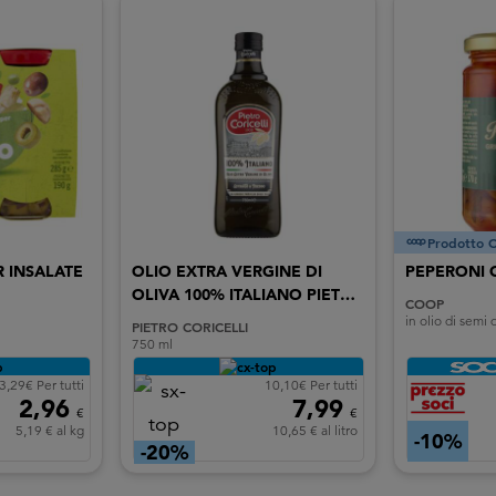
Prodotto 
 INSALATE
OLIO EXTRA VERGINE DI
PEPERONI 
OLIVA 100% ITALIANO PIETRO
COOP
CORICELLI
in olio di semi 
PIETRO CORICELLI
750 ml
3,29€ Per tutti
10,10€ Per tutti
2,96
7,99
€
€
5,19 € al kg
10,65 € al litro
-10%
-20%