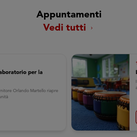
Appuntamenti
Vedi tutti
chevron_right
laboratorio per la
rnitore Orlando Martello riapre
nità