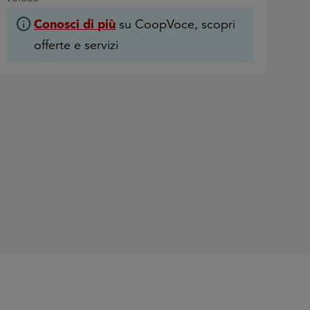
info
Conosci di più
su CoopVoce, scopri
offerte e servizi