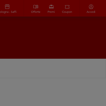
storefront
menu_book
redeem
confirmation_number
account_circle
ologna - Saffi
Offerte
Premi
Coupon
Accedi