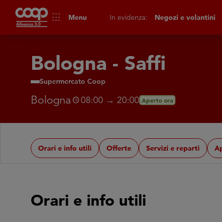
apps
Menu
In evidenza:
Negozi e volantini
Bologna - Saffi
Supermercato Coop
Bologna
08:00 → 20:00
schedule
Aperto ora
Orari e info utili
Offerte
Servizi e reparti
A
Orari e info utili