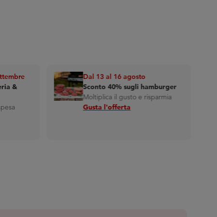
ettembre
Dal 13 al 16 agosto
eria &
Sconto 40% sugli hamburger
Moltiplica il gusto e risparmia
spesa
Gusta l'offerta