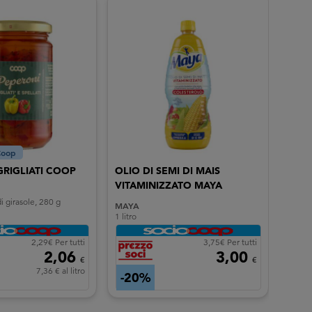
Coop
Pr
GRIGLIATI COOP
OLIO DI SEMI DI MAIS
FARR
VITAMINIZZATO MAYA
BIOL
COO
di girasole, 280 g
MAYA
VIVI 
1 litro
100 g
2,29€ Per tutti
3,75€ Per tutti
2,06
3,00
€
€
7,36 € al litro
-20%
-1