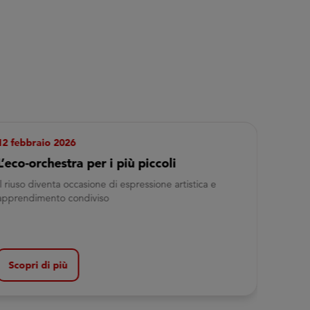
12 febbraio 2026
L’eco-orchestra per i più piccoli
Il riuso diventa occasione di espressione artistica e
apprendimento condiviso
Scopri di più