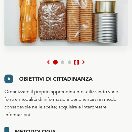
chevron_left
pause
chevron_right
OBIETTIVI DI CITTADINANZA
Organizzare il proprio apprendimento utilizzando varie
fonti e modalità di informazioni per orientarsi in modo
consapevole nelle scelte; acquisire e interpretare
informazioni
METODOLOGIA