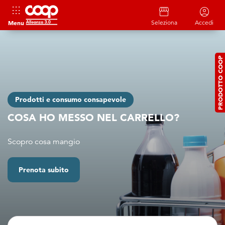
apps
storefront
account_circle
Menu
Seleziona
Accedi
PRODOTTO COOP
Prodotti e consumo consapevole
COSA HO MESSO NEL CARRELLO?
Scopro cosa mangio
Prenota subito