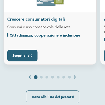
Crescere consumatori digitali
Consumi e uso consapevole della rete
Cittadinanza, cooperazione e inclusione
Scopri di più
chevron_left
chevron_right
Torna alla lista dei percorsi