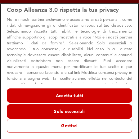
apps
storefront
account_circle
Coop Alleanza 3.0 rispetta la tua privacy
Menu
Seleziona
Accedi
Noi e i nostri
partner archiviamo e accediamo ai dati personali, come
i dati di navigazione gli o identificatori univoci, sul tuo dispositivo.
Selezionando Accetta tutti, abiliti le tecnologie di tracciamento
affinché supportino gli scopi mostrati alla voce "Noi e i nostri partner
trattiamo i dati da fornire". Selezionando Solo essenziali o
revocando il tuo consenso, le disabiliti. Nel caso in cui queste
SapereCoop
tecnologie dovessero essere disabilitate, alcuni contenuti e annunci
visualizzati potrebbero non essere rilevanti. Puoi accedere
Percorsi e animazioni per parlare di educazione
nuovamente a questo menu per modificare le tue scelte o per
revocare il consenso facendo clic sul link Modifica consensi privacy in
alimentare, sostenibilità e cooperazione
fondo alla pagina web. Tali scelte avranno effetto nel contesto del
nostro Sito web. Per maggiori informazioni, consulta l'Informativa
sulla privacy.
Accetta tutti
Noi e i nostri partner trattiamo i dati per fornire:
Archiviare informazioni su dispositivo e/o accedervi. Dati di
Solo essenziali
geolocalizzazione precisi e identificazione attraverso la scansione del
dispositivo. Pubblicità e contenuti personalizzati, misurazione delle
prestazioni dei contenuti e degli annunci, ricerche sul pubblico,
Gestisci
sviluppo di servizi.
Elenco dei partner (fornitori)