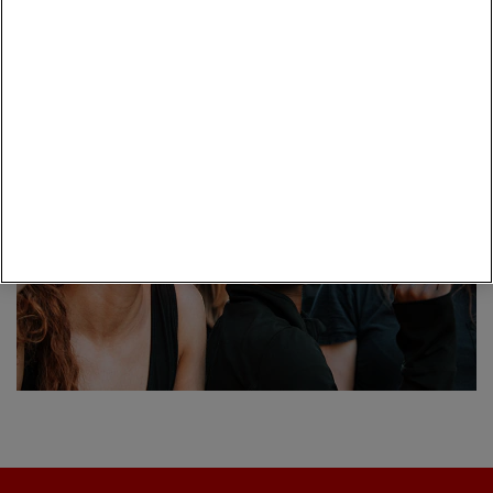
benefici concreti per la comunità
traduce in
.
Scopri di più