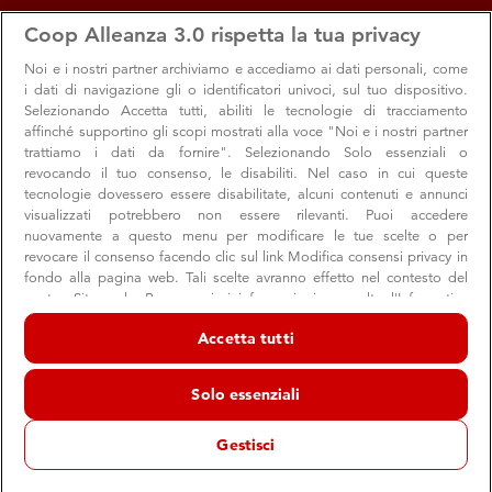
apps
storefront
account_circle
Coop Alleanza 3.0 rispetta la tua privacy
Menu
Seleziona
Accedi
Noi e i nostri
partner archiviamo e accediamo ai dati personali, come
i dati di navigazione gli o identificatori univoci, sul tuo dispositivo.
Selezionando Accetta tutti, abiliti le tecnologie di tracciamento
affinché supportino gli scopi mostrati alla voce "Noi e i nostri partner
trattiamo i dati da fornire". Selezionando Solo essenziali o
revocando il tuo consenso, le disabiliti. Nel caso in cui queste
Ravenna Festival
tecnologie dovessero essere disabilitate, alcuni contenuti e annunci
visualizzati potrebbero non essere rilevanti. Puoi accedere
Ravenna, dal 21 maggio all'11 luglio 2026
nuovamente a questo menu per modificare le tue scelte o per
revocare il consenso facendo clic sul link Modifica consensi privacy in
Un grande spettacolo diffuso con un cartellone che
fondo alla pagina web. Tali scelte avranno effetto nel contesto del
spazia tra classico, contemporaneo e
nostro Sito web. Per maggiori informazioni, consulta l'Informativa
sulla privacy.
contaminazioni tra generi
Accetta tutti
Noi e i nostri partner trattiamo i dati per fornire:
Archiviare informazioni su dispositivo e/o accedervi. Dati di
Solo essenziali
geolocalizzazione precisi e identificazione attraverso la scansione del
dispositivo. Pubblicità e contenuti personalizzati, misurazione delle
prestazioni dei contenuti e degli annunci, ricerche sul pubblico,
Gestisci
sviluppo di servizi.
Elenco dei partner (fornitori)