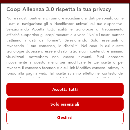
apps
storefront
account_circle
Coop Alleanza 3.0 rispetta la tua privacy
Menu
Ipercoop Formigine
Accedi
Noi e i nostri
partner archiviamo e accediamo ai dati personali, come
i dati di navigazione gli o identificatori univoci, sul tuo dispositivo.
Ipercoop Formigine
Selezionando Accetta tutti, abiliti le tecnologie di tracciamento
affinché supportino gli scopi mostrati alla voce "Noi e i nostri partner
Ipercoop
trattiamo i dati da fornire". Selezionando Solo essenziali o
Formigine
revocando il tuo consenso, le disabiliti. Nel caso in cui queste
tecnologie dovessero essere disabilitate, alcuni contenuti e annunci
schedule
07:30 → 20:30
Aperto ora
visualizzati potrebbero non essere rilevanti. Puoi accedere
nuovamente a questo menu per modificare le tue scelte o per
revocare il consenso facendo clic sul link Modifica consensi privacy in
fondo alla pagina web. Tali scelte avranno effetto nel contesto del
Orari e info utili
Offerte
Servizi e reparti
Appunta
nostro Sito web. Per maggiori informazioni, consulta l'Informativa
sulla privacy.
Accetta tutti
Noi e i nostri partner trattiamo i dati per fornire:
Orari e info utili
Archiviare informazioni su dispositivo e/o accedervi. Dati di
Solo essenziali
geolocalizzazione precisi e identificazione attraverso la scansione del
dispositivo. Pubblicità e contenuti personalizzati, misurazione delle
Punto Viola
prestazioni dei contenuti e degli annunci, ricerche sul pubblico,
Gestisci
sviluppo di servizi.
Elenco dei partner (fornitori)