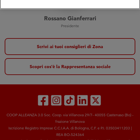
Rossano Gianferrari
Presidente
Scrivi ai tuoi consiglieri di Zona
Scopri cos'è la Rappresentanza sociale
COOP ALLEANZA 3.0 Soc. Coop. via Villanova 29/7- 40055 Castenaso (Bo) -
frazione Villanova
Iscrizione Registro Imprese C.C.I.A.A. di Bologna, C.F. e P.I. 03503411203 |
REA BO-524364