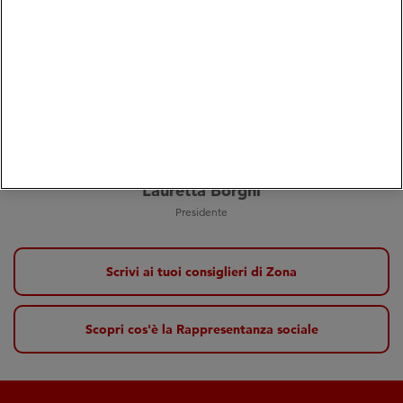
I consiglieri di Zona eletti dai soci
Lauretta Borghi
Presidente
Scrivi ai tuoi consiglieri di Zona
Scopri cos'è la Rappresentanza sociale