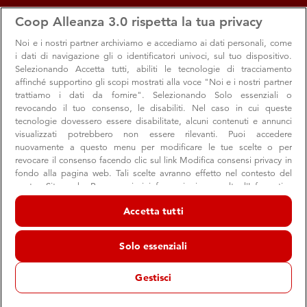
apps
storefront
account_circle
Coop Alleanza 3.0 rispetta la tua privacy
Menu
San Cesario
Accedi
Noi e i nostri
partner archiviamo e accediamo ai dati personali, come
i dati di navigazione gli o identificatori univoci, sul tuo dispositivo.
San Cesario
Selezionando Accetta tutti, abiliti le tecnologie di tracciamento
affinché supportino gli scopi mostrati alla voce "Noi e i nostri partner
Supermercato Coop
trattiamo i dati da fornire". Selezionando Solo essenziali o
San Cesario
revocando il tuo consenso, le disabiliti. Nel caso in cui queste
tecnologie dovessero essere disabilitate, alcuni contenuti e annunci
schedule
07:30 → 20:00
Aperto ora
visualizzati potrebbero non essere rilevanti. Puoi accedere
nuovamente a questo menu per modificare le tue scelte o per
revocare il consenso facendo clic sul link Modifica consensi privacy in
fondo alla pagina web. Tali scelte avranno effetto nel contesto del
Orari e info utili
Offerte
Servizi e reparti
Appunta
nostro Sito web. Per maggiori informazioni, consulta l'Informativa
sulla privacy.
Accetta tutti
Noi e i nostri partner trattiamo i dati per fornire:
Orari e info utili
Archiviare informazioni su dispositivo e/o accedervi. Dati di
Solo essenziali
geolocalizzazione precisi e identificazione attraverso la scansione del
dispositivo. Pubblicità e contenuti personalizzati, misurazione delle
Punto Viola
prestazioni dei contenuti e degli annunci, ricerche sul pubblico,
Gestisci
sviluppo di servizi.
Elenco dei partner (fornitori)