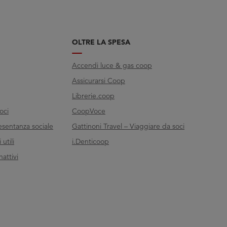
OLTRE LA SPESA
Accendi luce & gas coop
Assicurarsi Coop
Librerie.coop
oci
CoopVoce
esentanza sociale
Gattinoni Travel – Viaggiare da soci
utili
i.Denticoop
nattivi