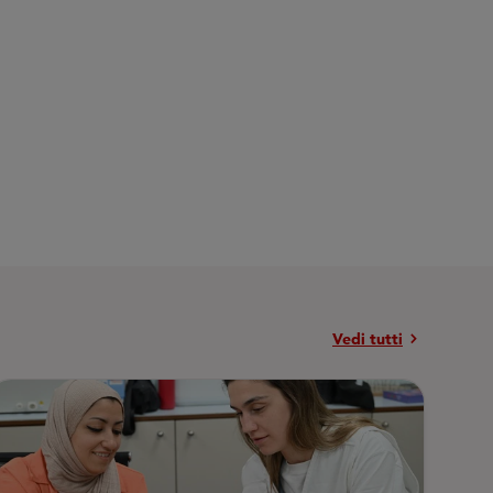
chevron_right
Vedi tutti