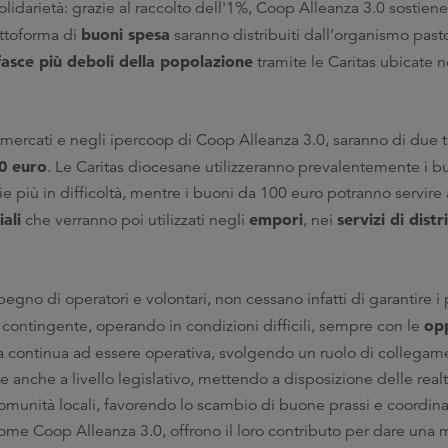
olidarietà: grazie al raccolto dell'1%, Coop Alleanza 3.0 sostiene
buoni spesa
ttoforma di
saranno distribuiti dall’organismo pasto
fasce più deboli della popolazione
tramite le Caritas ubicate nei
rmercati e negli ipercoop di Coop Alleanza 3.0, saranno di due 
0 euro
. Le Caritas diocesane utilizzeranno prevalentemente i b
ie più in difficoltà, mentre i buoni da 100 euro potranno servire
iali
empori
servizi di dist
che verranno poi utilizzati negli
, nei
pegno di operatori e volontari, non cessano infatti di garantire i 
op
e contingente, operando in condizioni difficili, sempre con le
na continua ad essere operativa, svolgendo un ruolo di collegam
 anche a livello legislativo, mettendo a disposizione delle rea
omunità locali, favorendo lo scambio di buone prassi e coordin
, come Coop Alleanza 3.0, offrono il loro contributo per dare una 