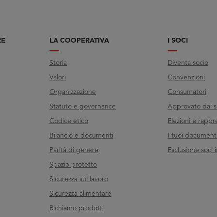
RE
LA COOPERATIVA
I SOCI
Storia
Diventa socio
Valori
Convenzioni
Organizzazione
Consumatori
Statuto e governance
Approvato dai s
Codice etico
Elezioni e rappr
Bilancio e documenti
I tuoi documenti 
Parità di genere
Esclusione soci i
Spazio protetto
Sicurezza sul lavoro
Sicurezza alimentare
Richiamo prodotti