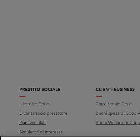
PRESTITO SOCIALE
CLIENTI BUSINESS
Il libretto Coop
Carte regalo Coop
Diventa socio prestatore
Buoni spesa di Coop A
Piani vincolati
Buoni Welfare di Coop 
Simulatori di interesse