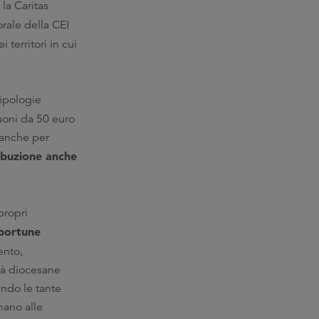
 la Caritas
rale della CEI
 territori in cui
tipologie
uoni da 50 euro
 anche per
ribuzione anche
propri
portune
ento,
ltà diocesane
ando le tante
mano alle