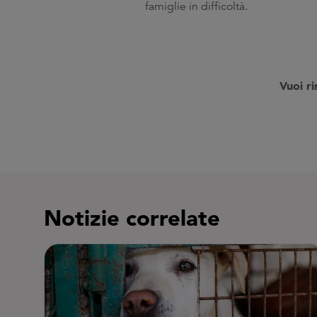
famiglie in difficoltà.
V
uoi r
Notizie correlate