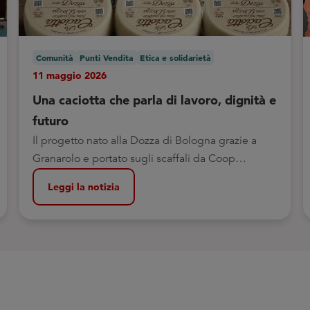
Comunità
Punti Vendita
Etica e solidarietà
11 maggio 2026
Una caciotta che parla di lavoro, dignità e
futuro
Il progetto nato alla Dozza di Bologna grazie a
Granarolo e portato sugli scaffali da Coop
Alleanza 3.0: un percorso concreto di formazione,
Leggi la notizia
inclusione e reinserimento attraverso il lavoro.