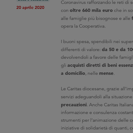
Coronavirus rafforzando le reti di s
20 aprile 2020
oltre 660 mila euro
con
che in so
alle famiglie più bisognose e alle
opera la Cooperativa.
I buoni spesa, spendibili nei supe
da 50 e da 10
differenti di valore:
devolvendoli a favore delle famigl
acquisti diretti di beni essenz
gli
a domicilio
mense
, nelle
.
Le Caritas diocesane, grazie all’im
servizi adeguandoli alla situazion
precauzioni
. Anche Caritas Italia
informazione e consulenza costante
strumenti per l’animazione delle c
iniziative di solidarietà di quanti