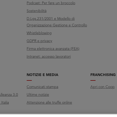
Podcast: Per fare un broccolo
Sostenibilità
D.Lgs.231/2001 e Modello di
Organizzazione Gestione e Controllo
Whistleblowing
GDPR e privacy
Firma elettronica avanzata (FEA)
Intranet: accesso lavoratori
NOTIZIE E MEDIA
FRANCHISING
Comunicati stampa
Apri con Coop
lleanza 3.0
Ultime notizie
Italia
Attenzione alle truffe online