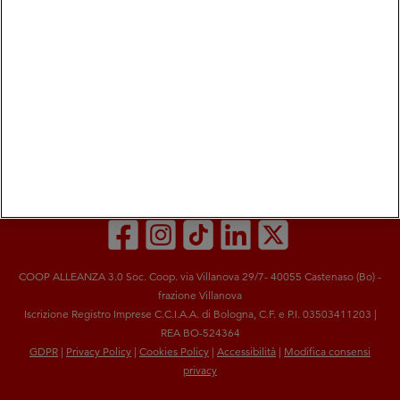
COOP ALLEANZA 3.0 Soc. Coop. via Villanova 29/7- 40055 Castenaso (Bo) -
frazione Villanova
Iscrizione Registro Imprese C.C.I.A.A. di Bologna, C.F. e P.I. 03503411203 |
REA BO-524364
GDPR
|
Privacy Policy
|
Cookies Policy
|
Accessibilità
|
Modifica consensi
privacy