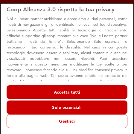
apps
storefront
account_circle
Coop Alleanza 3.0 rispetta la tua privacy
Menu
Seleziona
Accedi
Noi e i nostri
partner archiviamo e accediamo ai dati personali, come
i dati di navigazione gli o identificatori univoci, sul tuo dispositivo.
4
Selezionando Accetta tutti, abiliti le tecnologie di tracciamento
affinché supportino gli scopi mostrati alla voce "Noi e i nostri partner
trattiamo i dati da fornire". Selezionando Solo essenziali o
Istruzione di qualità
revocando il tuo consenso, le disabiliti. Nel caso in cui queste
tecnologie dovessero essere disabilitate, alcuni contenuti e annunci
visualizzati potrebbero non essere rilevanti. Puoi accedere
nuovamente a questo menu per modificare le tue scelte o per
revocare il consenso facendo clic sul link Modifica consensi privacy in
fondo alla pagina web. Tali scelte avranno effetto nel contesto del
nostro Sito web. Per maggiori informazioni, consulta l'Informativa
sulla privacy.
Accetta tutti
Noi e i nostri partner trattiamo i dati per fornire:
Di cosa parliamo
Archiviare informazioni su dispositivo e/o accedervi. Dati di
Solo essenziali
Un’istruzione di qualità è la base per migliorare la vita delle
geolocalizzazione precisi e identificazione attraverso la scansione del
dispositivo. Pubblicità e contenuti personalizzati, misurazione delle
persone e raggiungere lo sviluppo sostenibile. Si sono
prestazioni dei contenuti e degli annunci, ricerche sul pubblico,
Gestisci
sviluppo di servizi.
ottenuti risultati importanti per quanto riguarda
Elenco dei partner (fornitori)
l’incremento dell’accesso all’istruzione a tutti i livelli e