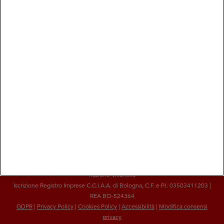
COOP ALLEANZA 3.0 Soc. Coop. via Villanova 29/7- 40055 Castenaso (Bo) -
frazione Villanova
Iscrizione Registro Imprese C.C.I.A.A. di Bologna, C.F. e P.I. 03503411203 |
REA BO-524364
GDPR
|
Privacy Policy
|
Cookies Policy
|
Accessibilità
|
Modifica consensi
privacy