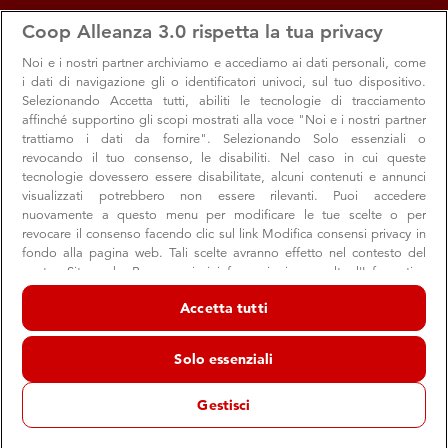
apps
storefront
account_circle
Coop Alleanza 3.0 rispetta la tua privacy
Menu
Seleziona
Accedi
Noi e i nostri
partner archiviamo e accediamo ai dati personali, come
i dati di navigazione gli o identificatori univoci, sul tuo dispositivo.
13
Selezionando Accetta tutti, abiliti le tecnologie di tracciamento
affinché supportino gli scopi mostrati alla voce "Noi e i nostri partner
trattiamo i dati da fornire". Selezionando Solo essenziali o
Lotta contro il cambiamento climatico
revocando il tuo consenso, le disabiliti. Nel caso in cui queste
tecnologie dovessero essere disabilitate, alcuni contenuti e annunci
visualizzati potrebbero non essere rilevanti. Puoi accedere
nuovamente a questo menu per modificare le tue scelte o per
revocare il consenso facendo clic sul link Modifica consensi privacy in
fondo alla pagina web. Tali scelte avranno effetto nel contesto del
nostro Sito web. Per maggiori informazioni, consulta l'Informativa
sulla privacy.
Accetta tutti
Noi e i nostri partner trattiamo i dati per fornire:
Di cosa parliamo
Archiviare informazioni su dispositivo e/o accedervi. Dati di
Solo essenziali
Il cambiamento climatico sta sconvolgendo le economie
geolocalizzazione precisi e identificazione attraverso la scansione del
dispositivo. Pubblicità e contenuti personalizzati, misurazione delle
nazionali, con costi elevati per persone, comunità e paesi.
prestazioni dei contenuti e degli annunci, ricerche sul pubblico,
Gestisci
sviluppo di servizi.
emissioni di gas a effetto serra
Attualmente le
, forza
Elenco dei partner (fornitori)
trainante del cambiamento climatico, sono al livello più