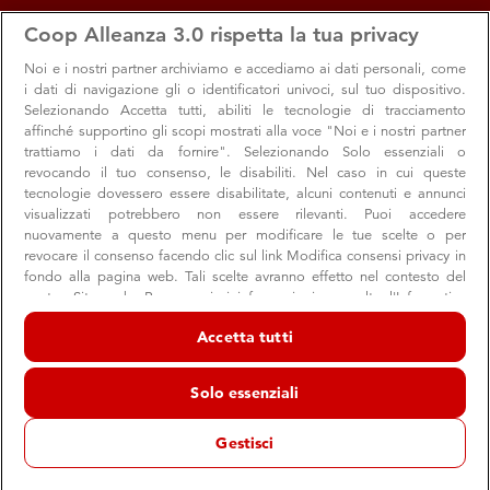
apps
storefront
account_circle
Coop Alleanza 3.0 rispetta la tua privacy
Menu
Seleziona
Accedi
Noi e i nostri
partner archiviamo e accediamo ai dati personali, come
i dati di navigazione gli o identificatori univoci, sul tuo dispositivo.
10
Selezionando Accetta tutti, abiliti le tecnologie di tracciamento
affinché supportino gli scopi mostrati alla voce "Noi e i nostri partner
trattiamo i dati da fornire". Selezionando Solo essenziali o
Ridurre le disuguaglianze
revocando il tuo consenso, le disabiliti. Nel caso in cui queste
tecnologie dovessero essere disabilitate, alcuni contenuti e annunci
visualizzati potrebbero non essere rilevanti. Puoi accedere
nuovamente a questo menu per modificare le tue scelte o per
revocare il consenso facendo clic sul link Modifica consensi privacy in
fondo alla pagina web. Tali scelte avranno effetto nel contesto del
nostro Sito web. Per maggiori informazioni, consulta l'Informativa
sulla privacy.
Accetta tutti
Noi e i nostri partner trattiamo i dati per fornire:
Di cosa parliamo
Archiviare informazioni su dispositivo e/o accedervi. Dati di
Solo essenziali
Nel mondo persistono condizioni di ineguaglianza e
geolocalizzazione precisi e identificazione attraverso la scansione del
dispositivo. Pubblicità e contenuti personalizzati, misurazione delle
grandi disparità di accesso alla sanità,
rimangono
prestazioni dei contenuti e degli annunci, ricerche sul pubblico,
Gestisci
sviluppo di servizi.
all’educazione e ad altri servizi essenziali
. Ad aumentare
Elenco dei partner (fornitori)
è la consapevolezza che la crescita economica non è