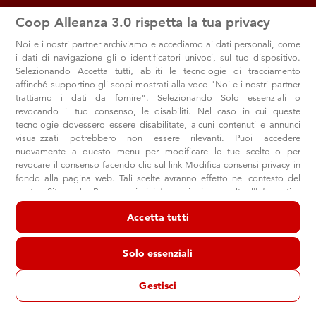
apps
storefront
account_circle
Coop Alleanza 3.0 rispetta la tua privacy
Menu
Seleziona
Accedi
Noi e i nostri
partner archiviamo e accediamo ai dati personali, come
i dati di navigazione gli o identificatori univoci, sul tuo dispositivo.
Selezionando Accetta tutti, abiliti le tecnologie di tracciamento
affinché supportino gli scopi mostrati alla voce "Noi e i nostri partner
trattiamo i dati da fornire". Selezionando Solo essenziali o
revocando il tuo consenso, le disabiliti. Nel caso in cui queste
tecnologie dovessero essere disabilitate, alcuni contenuti e annunci
visualizzati potrebbero non essere rilevanti. Puoi accedere
nuovamente a questo menu per modificare le tue scelte o per
revocare il consenso facendo clic sul link Modifica consensi privacy in
fondo alla pagina web. Tali scelte avranno effetto nel contesto del
ECONOMIA CIRCOLARE
nostro Sito web. Per maggiori informazioni, consulta l'Informativa
sulla privacy.
Accetta tutti
Noi e i nostri partner trattiamo i dati per fornire:
Archiviare informazioni su dispositivo e/o accedervi. Dati di
Solo essenziali
geolocalizzazione precisi e identificazione attraverso la scansione del
dispositivo. Pubblicità e contenuti personalizzati, misurazione delle
prestazioni dei contenuti e degli annunci, ricerche sul pubblico,
Gestisci
sviluppo di servizi.
Elenco dei partner (fornitori)