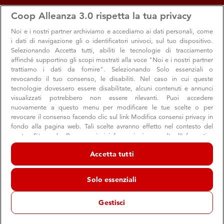
apps
storefront
account_circle
Coop Alleanza 3.0 rispetta la tua privacy
Menu
Langhirano
Accedi
Noi e i nostri
partner archiviamo e accediamo ai dati personali, come
i dati di navigazione gli o identificatori univoci, sul tuo dispositivo.
Langhirano
Selezionando Accetta tutti, abiliti le tecnologie di tracciamento
affinché supportino gli scopi mostrati alla voce "Noi e i nostri partner
Supermercato Coop
trattiamo i dati da fornire". Selezionando Solo essenziali o
Langhirano
revocando il tuo consenso, le disabiliti. Nel caso in cui queste
tecnologie dovessero essere disabilitate, alcuni contenuti e annunci
schedule
08:30 → 20:00
Aperto ora
visualizzati potrebbero non essere rilevanti. Puoi accedere
nuovamente a questo menu per modificare le tue scelte o per
revocare il consenso facendo clic sul link Modifica consensi privacy in
fondo alla pagina web. Tali scelte avranno effetto nel contesto del
Orari e info utili
Offerte
Servizi e reparti
Appunta
nostro Sito web. Per maggiori informazioni, consulta l'Informativa
sulla privacy.
Accetta tutti
Noi e i nostri partner trattiamo i dati per fornire:
Orari e info utili
Archiviare informazioni su dispositivo e/o accedervi. Dati di
Solo essenziali
geolocalizzazione precisi e identificazione attraverso la scansione del
dispositivo. Pubblicità e contenuti personalizzati, misurazione delle
prestazioni dei contenuti e degli annunci, ricerche sul pubblico,
Gestisci
sviluppo di servizi.
store
Indirizzo e contatti
Elenco dei partner (fornitori)