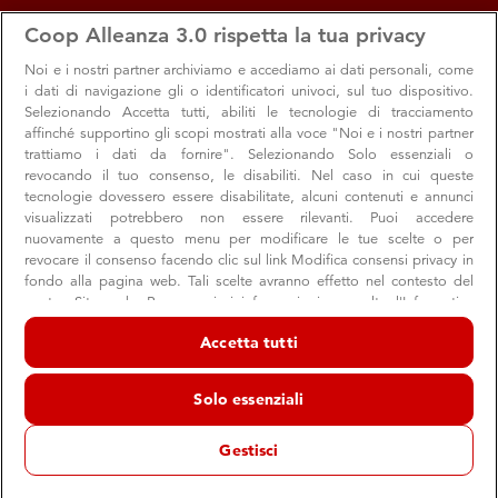
apps
storefront
account_circle
Coop Alleanza 3.0 rispetta la tua privacy
Menu
Seleziona
Accedi
Noi e i nostri
partner archiviamo e accediamo ai dati personali, come
i dati di navigazione gli o identificatori univoci, sul tuo dispositivo.
Selezionando Accetta tutti, abiliti le tecnologie di tracciamento
affinché supportino gli scopi mostrati alla voce "Noi e i nostri partner
trattiamo i dati da fornire". Selezionando Solo essenziali o
revocando il tuo consenso, le disabiliti. Nel caso in cui queste
tecnologie dovessero essere disabilitate, alcuni contenuti e annunci
visualizzati potrebbero non essere rilevanti. Puoi accedere
nuovamente a questo menu per modificare le tue scelte o per
revocare il consenso facendo clic sul link Modifica consensi privacy in
Libri e biblioteche come diritto educativo
fondo alla pagina web. Tali scelte avranno effetto nel contesto del
nostro Sito web. Per maggiori informazioni, consulta l'Informativa
Un progetto promosso dalle sezioni ANPI di Sorbolo e
sulla privacy.
Mezzani
Accetta tutti
Noi e i nostri partner trattiamo i dati per fornire:
Archiviare informazioni su dispositivo e/o accedervi. Dati di
Solo essenziali
geolocalizzazione precisi e identificazione attraverso la scansione del
dispositivo. Pubblicità e contenuti personalizzati, misurazione delle
9 febbraio 2026
prestazioni dei contenuti e degli annunci, ricerche sul pubblico,
Gestisci
“Leggere per crescere”
sviluppo di servizi.
è il progetto promosso dalle
Elenco dei partner (fornitori)
sezioni ANPI di Sorbolo Mezzani
per rafforzare il ruolo