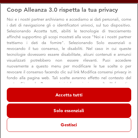
apps
storefront
account_circle
Coop Alleanza 3.0 rispetta la tua privacy
Menu
Sgonico
Accedi
Noi e i nostri
partner archiviamo e accediamo ai dati personali, come
i dati di navigazione gli o identificatori univoci, sul tuo dispositivo.
Sgonico
Selezionando Accetta tutti, abiliti le tecnologie di tracciamento
affinché supportino gli scopi mostrati alla voce "Noi e i nostri partner
Supermercato Coop
trattiamo i dati da fornire". Selezionando Solo essenziali o
Sgonico
revocando il tuo consenso, le disabiliti. Nel caso in cui queste
tecnologie dovessero essere disabilitate, alcuni contenuti e annunci
schedule
08:00 → 19:30
Chiuso ora
visualizzati potrebbero non essere rilevanti. Puoi accedere
nuovamente a questo menu per modificare le tue scelte o per
revocare il consenso facendo clic sul link Modifica consensi privacy in
fondo alla pagina web. Tali scelte avranno effetto nel contesto del
Orari e info utili
Offerte
Servizi e reparti
Consiglie
nostro Sito web. Per maggiori informazioni, consulta l'Informativa
sulla privacy.
Accetta tutti
Noi e i nostri partner trattiamo i dati per fornire:
Orari e info utili
Archiviare informazioni su dispositivo e/o accedervi. Dati di
Solo essenziali
geolocalizzazione precisi e identificazione attraverso la scansione del
dispositivo. Pubblicità e contenuti personalizzati, misurazione delle
Dementia Friendly
prestazioni dei contenuti e degli annunci, ricerche sul pubblico,
Gestisci
sviluppo di servizi.
Elenco dei partner (fornitori)