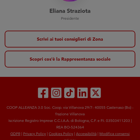
Eliana Straziota
Presidente
Scrivi ai tuoi consiglieri di Zona
Scopri cos'è la Rappresentanza sociale
COOP ALLEANZA 3.0 Soc. Coop. via Villanova 29/7- 40055 Castenaso (Bo) -
frazione Villanova
Iscrizione Registro Imprese C.C.I.A.A. di Bologna, C.F. e P.I. 03503411203 |
REA BO-524364
GDPR
|
Privacy Policy
|
Cookies Policy
|
Accessibilità
|
Modifica consensi