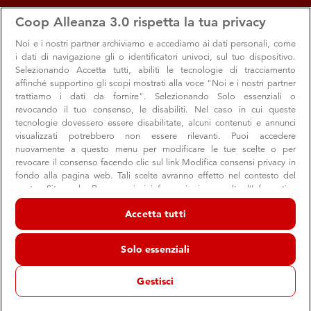
apps
storefront
account_circle
Coop Alleanza 3.0 rispetta la tua privacy
Menu
Ipercoop Il Borgogioioso
Accedi
Noi e i nostri
partner archiviamo e accediamo ai dati personali, come
i dati di navigazione gli o identificatori univoci, sul tuo dispositivo.
Ipercoop Il Borgogioioso
Selezionando Accetta tutti, abiliti le tecnologie di tracciamento
affinché supportino gli scopi mostrati alla voce "Noi e i nostri partner
Ipercoop
trattiamo i dati da fornire". Selezionando Solo essenziali o
Carpi
revocando il tuo consenso, le disabiliti. Nel caso in cui queste
tecnologie dovessero essere disabilitate, alcuni contenuti e annunci
schedule
09:00 → 20:30
Chiuso ora
visualizzati potrebbero non essere rilevanti. Puoi accedere
nuovamente a questo menu per modificare le tue scelte o per
revocare il consenso facendo clic sul link Modifica consensi privacy in
fondo alla pagina web. Tali scelte avranno effetto nel contesto del
Orari e info utili
Offerte
Servizi e reparti
Appunta
nostro Sito web. Per maggiori informazioni, consulta l'Informativa
sulla privacy.
Accetta tutti
Noi e i nostri partner trattiamo i dati per fornire:
Orari e info utili
Archiviare informazioni su dispositivo e/o accedervi. Dati di
Solo essenziali
geolocalizzazione precisi e identificazione attraverso la scansione del
dispositivo. Pubblicità e contenuti personalizzati, misurazione delle
prestazioni dei contenuti e degli annunci, ricerche sul pubblico,
Gestisci
sviluppo di servizi.
store
Indirizzo e contatti
Elenco dei partner (fornitori)