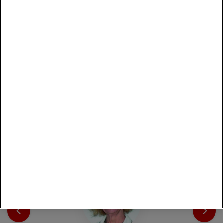
Convenzioni nelle vicinanze
Con le convenzioni riservate ai soci, Coop è sempre con te:
una Carta, tante occasioni di risparmio su eventi culturale,
sport, salute e benessere, e molto altro.
Vai alle convenzioni
I consiglieri di Zona eletti dai soci