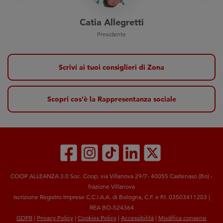
Catia Allegretti
Presidente
Scrivi ai tuoi consiglieri di Zona
Scopri cos'è la Rappresentanza sociale
COOP ALLEANZA 3.0 Soc. Coop. via Villanova 29/7- 40055 Castenaso (Bo) -
frazione Villanova
Iscrizione Registro Imprese C.C.I.A.A. di Bologna, C.F. e P.I. 03503411203 |
REA BO-524364
GDPR
|
Privacy Policy
|
Cookies Policy
|
Accessibilità
|
Modifica consensi