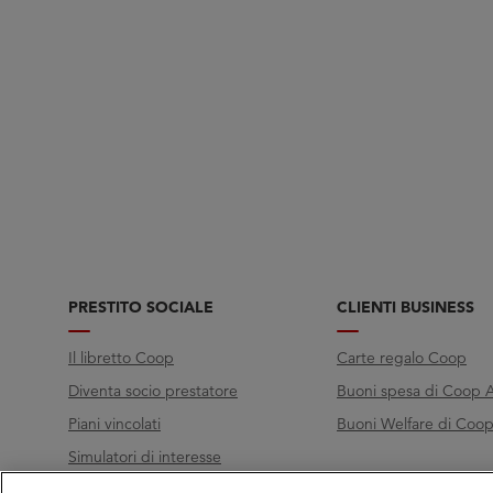
PRESTITO SOCIALE
CLIENTI BUSINESS
Il libretto Coop
Carte regalo Coop
Diventa socio prestatore
Buoni spesa di Coop A
Piani vincolati
Buoni Welfare di Coop 
Simulatori di interesse