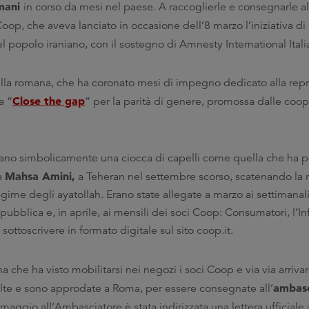
umani
in corso da mesi nel paese. A raccoglierle e consegnarle a
Coop, che aveva lanciato in occasione dell’8 marzo l’iniziativa di 
el popolo iraniano, con il sostegno di Amnesty International Itali
ella romana, che ha coronato mesi di impegno dedicato alla repr
Close the gap
a “
” per la parità di genere, promossa dalle coop
ravano simbolicamente una ciocca di capelli come quella che ha p
Mahsa Amini,
na
a Teheran nel settembre scorso, scatenando la ri
regime degli ayatollah. Erano state allegate a marzo ai settimanal
pubblica e, in aprile, ai mensili dei soci Coop: Consumatori, l’I
ttoscrivere in formato digitale sul sito coop.it.
 che ha visto mobilitarsi nei negozi i soci Coop e via via arriva
ambasc
olte e sono approdate a Roma, per essere consegnate all’
maggio all’Ambasciatore è stata indirizzata una lettera ufficiale