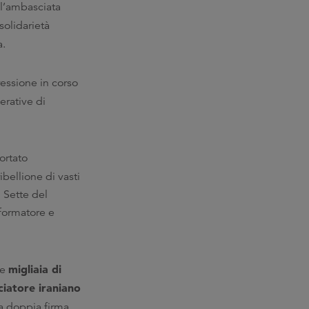
ll’ambasciata
solidarietà
a.
essione in corso
erative di
ortato
bellione di vasti
i Sette del
nformatore e
migliaia di
re
iatore iraniano
 a doppia firma