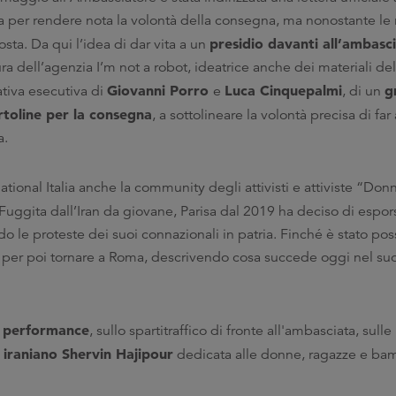
a per rendere nota la volontà della consegna, ma nonostante le 
presidio davanti all’ambasci
posta. Da qui l’idea di dar vita a un
ra dell’agenzia I’m not a robot, ideatrice anche dei materiali del
Giovanni Porro
Luca Cinquepalmi
g
ativa esecutiva di
e
, di un
rtoline per la consegna
, a sottolineare la volontà precisa di far
a.
ional Italia anche la community degli attivisti e attiviste “Donna
 Fuggita dall’Iran da giovane, Parisa dal 2019 ha deciso di espo
o le proteste dei suoi connazionali in patria. Finché è stato poss
an per poi tornare a Roma, descrivendo cosa succede oggi nel s
performance
a
, sullo spartitraffico di fronte all'ambasciata, sulle
 iraniano Shervin Hajipour
dedicata alle donne, ragazze e bam