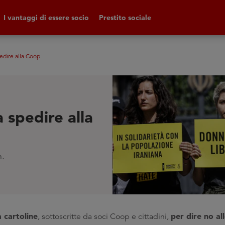
I vantaggi di essere socio
Prestito sociale
pedire alla Coop
a spedire alla
n.
 cartoline
per dire no al
, sottoscritte da soci Coop e cittadini,