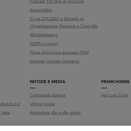
Podcast: Per fare un broccolo
Sostenibilità
D.Lgs.231/2001 e Modello di
Organizzazione Gestione e Controllo
Whistleblowing
GDPR e privacy
Firma elettronica avanzata (FEA)
Intranet: accesso lavoratori
NOTIZIE E MEDIA
FRANCHISING
Comunicati stampa
Apri con Coop
lleanza 3.0
Ultime notizie
Italia
Attenzione alle truffe online