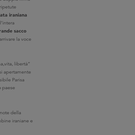
ripetute
ata iraniana
l’intera
rande sacco
 arrivare la voce
,vita, libertà”
rsi apertamente
ibile Parisa
uo paese
 note della
bine iraniane e