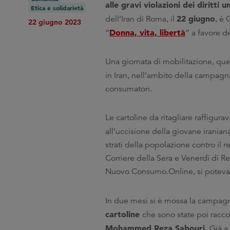
alle gravi violazioni dei diritti 
Etica e solidarietà
22 giugno
dell’Iran di Roma, il
, è 
22 giugno 2023
Donna, vita, libertà
“
” a favore d
Una giornata di mobilitazione, qu
in Iran, nell’ambito della campagn
consumatori.
Le cartoline da ritagliare raffigu
all’uccisione della giovane irania
strati della popolazione contro il 
Corriere della Sera e Venerdì di Re
Nuovo Consumo.Online, si poteva so
In due mesi si è mossa la campagna
cartoline
che sono state poi racc
Mohammed Reza Sabouri.
Già a 