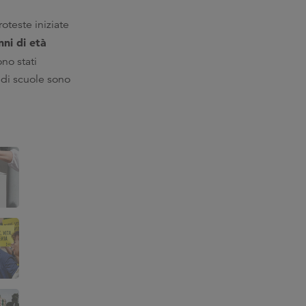
oteste iniziate
ni di età
ono stati
a di scuole sono