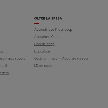
OLTRE LA SPESA
Accendi luce & gas coop
Assicurarsi Coop
Librerie.coop
oci
CoopVoce
esentanza sociale
Gattinoni Travel – Viaggiare da soci
utili
i.Denticoop
nattivi