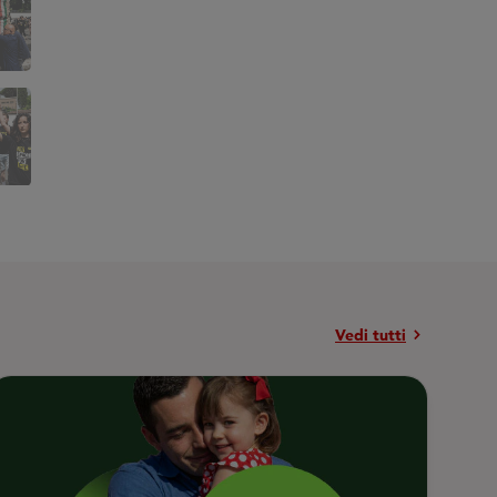
chevron_right
Vedi tutti