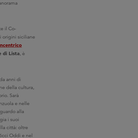
 panorama
e il Co-
 origini siciliane
ncentrico
di Lista
, è
da anni di
e della cultura,
rio. Sarà
nzuola e nelle
iguardo alla
gia i suoi
a città: oltre
Ricci Oddi e nel