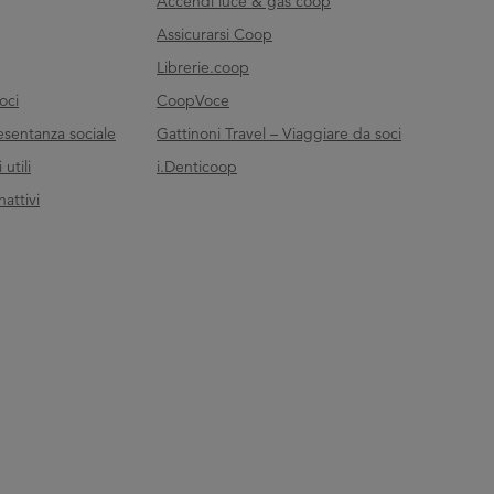
Accendi luce & gas coop
Assicurarsi Coop
Librerie.coop
oci
CoopVoce
esentanza sociale
Gattinoni Travel – Viaggiare da soci
utili
i.Denticoop
nattivi