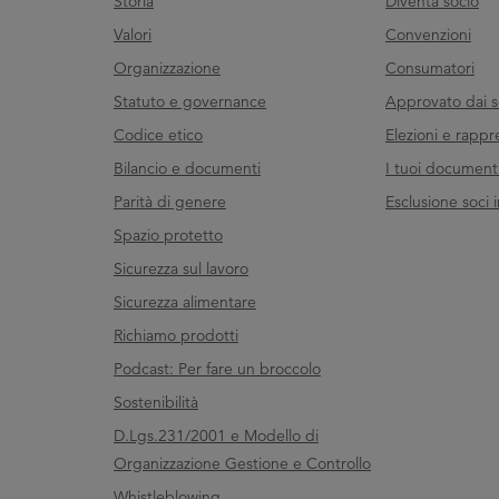
Storia
Diventa socio
Valori
Convenzioni
Organizzazione
Consumatori
Statuto e governance
Approvato dai s
Codice etico
Elezioni e rappr
Bilancio e documenti
I tuoi documenti 
Parità di genere
Esclusione soci i
Spazio protetto
Sicurezza sul lavoro
Sicurezza alimentare
Richiamo prodotti
Podcast: Per fare un broccolo
Sostenibilità
D.Lgs.231/2001 e Modello di
Organizzazione Gestione e Controllo
Whistleblowing