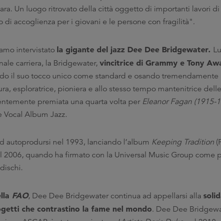
a. Un luogo ritrovato della città oggetto di importanti lavori di 
 di accoglienza per i giovani e le persone con fragilità".
la gigante del jazz Dee Dee Bridgewater
.
iamo intervistato
Lu
vincitrice di Grammy e Tony Aw
nale carriera, la Bridgewater,
ponendo il suo tocco unico come standard e osando tremendamente
ura, esploratrice, pioniera e allo stesso tempo mantenitrice delle
centemente premiata una quarta volta per
Eleanor Fagan (1915-19
re Vocal Album Jazz.
d autoprodursi nel 1993, lanciando l’album
Keeping Tradition
(
l 2006, quando ha firmato con la Universal Music Group come p
dischi.
ella
FAO
soli
, Dee Dee Bridgewater continua ad appellarsi alla
ogetti che contrastino la fame nel mondo
. Dee Dee Bridgewa