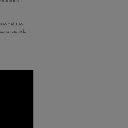
 introdotta
usso del suo
icana. Guarda il