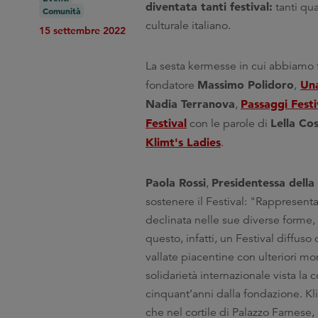
diventata tanti festival:
tanti qua
Comunità
culturale italiano.
15 settembre 2022
La sesta kermesse in cui abbiamo 
Massimo Polidoro
Una
fondatore
,
Nadia Terranova
Passaggi Festi
,
Festival
Lella Co
con le parole di
Klimt's Ladies
.
Paola Rossi
Presidentessa della
,
sostenere il Festival: "Rappresen
declinata nelle sue diverse forme, 
questo, infatti, un Festival diffus
vallate piacentine con ulteriori mom
solidarietà internazionale vista la
cinquant’anni dalla fondazione. Kli
che nel cortile di Palazzo Farnese,