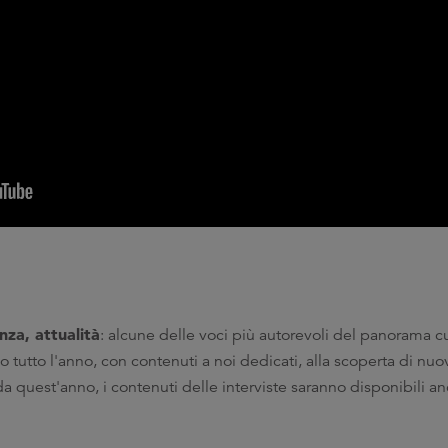
nza, attualità
: alcune delle voci più autorevoli del panorama cul
tutto l'anno, con contenuti a noi dedicati, alla scoperta di nuo
E da quest'anno, i contenuti delle interviste saranno disponibili 