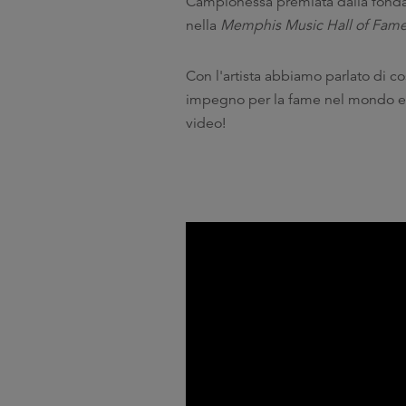
Campionessa premiata dalla fonda
nella
Memphis Music Hall of Fam
Con l'artista abbiamo parlato di c
impegno per la fame nel mondo e com
video!