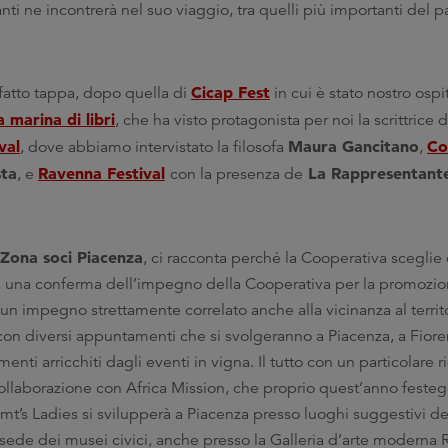
nti ne incontrerà nel suo viaggio, tra quelli più importanti del
Cicap Fest
fatto tappa, dopo quella di
in cui è stato nostro ospit
 marina di libri
, che ha visto protagonista per noi la scrittrice di
val
Maura Gancitano
Co
, dove abbiamo intervistato la filosofa
,
sta
Ravenna Festival
La Rappresentante 
, e
con la presenza de
 Zona soci Piacenza
, ci racconta perché la Cooperativa sceglie 
ta una conferma dell’impegno della Cooperativa per la promozion
un impegno strettamente correlato anche alla vicinanza al territo
o con diversi appuntamenti che si svolgeranno a Piacenza, a Fiore
enti arricchiti dagli eventi in vigna. Il tutto con un particolare r
 collaborazione con Africa Mission, che proprio quest’anno festeg
mt’s Ladies si svilupperà a Piacenza presso luoghi suggestivi dell
 sede dei musei civici, anche presso la Galleria d’arte moderna 