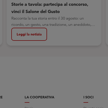
Storie a tavola: partecipa al concorso,
vinci il Salone del Gusto
Racconta la tua storia entro il 30 agosto: un
ricordo, un gesto, una tradizione, un aneddoto,
legati a una ricetta o a un cibo.
Leggi la notizia
RE
LA COOPERATIVA
I SOCI