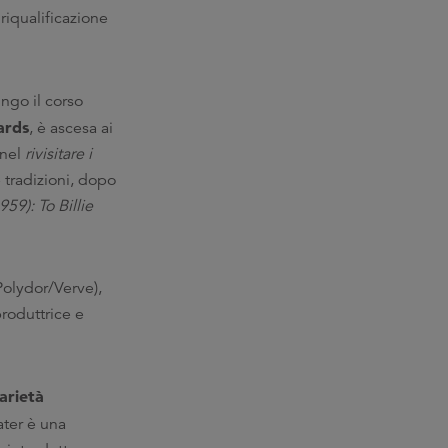
riqualificazione
ngo il corso
ards
, è ascesa ai
 nel
rivisitare i
 tradizioni, dopo
59): To Billie
Polydor/Verve),
roduttrice e
darietà
ter è una