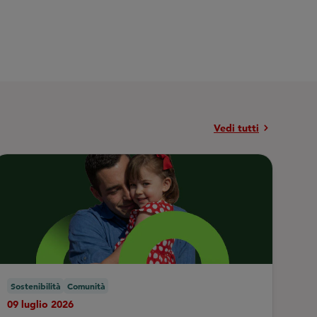
chevron_right
Vedi tutti
Sostenibilità
Comunità
09 luglio 2026