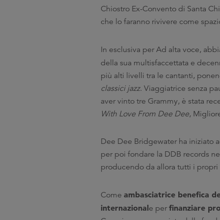
Chiostro Ex-Convento di Santa Chiar
che lo faranno rivivere come spazio
In esclusiva per Ad alta voce, abb
della sua multisfaccettata e decen
più alti livelli tra le cantanti, 
classici jazz
. Viaggiatrice senza pa
aver vinto tre Grammy, è stata re
With Love From Dee Dee
, Miglio
Dee Dee Bridgewater ha iniziato a
per poi fondare la DDB records ne
producendo da allora tutti i propri 
ambasciatrice benefica d
Come
internazional
finanziare pr
e per