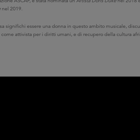
zione ASCAP, è stata nominata un’
Artista Doris Duke
nel 2018 e
e
nel 2019.
osa significhi essere una donna in questo ambito musicale, disc
e attivista per i diritti umani, e di recupero della cultura afr