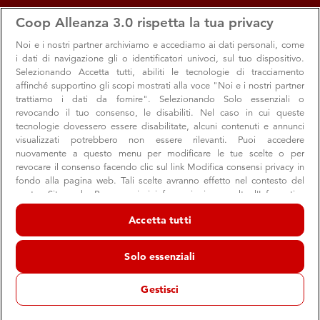
apps
storefront
account_circle
Coop Alleanza 3.0 rispetta la tua privacy
Menu
Seleziona
Accedi
Noi e i nostri
partner archiviamo e accediamo ai dati personali, come
i dati di navigazione gli o identificatori univoci, sul tuo dispositivo.
Selezionando Accetta tutti, abiliti le tecnologie di tracciamento
affinché supportino gli scopi mostrati alla voce "Noi e i nostri partner
trattiamo i dati da fornire". Selezionando Solo essenziali o
revocando il tuo consenso, le disabiliti. Nel caso in cui queste
tecnologie dovessero essere disabilitate, alcuni contenuti e annunci
visualizzati potrebbero non essere rilevanti. Puoi accedere
nuovamente a questo menu per modificare le tue scelte o per
revocare il consenso facendo clic sul link Modifica consensi privacy in
Ad alta voce fa tappa al Concentrico
fondo alla pagina web. Tali scelte avranno effetto nel contesto del
nostro Sito web. Per maggiori informazioni, consulta l'Informativa
Festival
sulla privacy.
Accetta tutti
Una intervista in esclusiva per noi all'attrice, autrice,
Noi e i nostri partner trattiamo i dati per fornire:
scrittrice Lella Costa
Archiviare informazioni su dispositivo e/o accedervi. Dati di
Solo essenziali
geolocalizzazione precisi e identificazione attraverso la scansione del
dispositivo. Pubblicità e contenuti personalizzati, misurazione delle
prestazioni dei contenuti e degli annunci, ricerche sul pubblico,
Gestisci
sviluppo di servizi.
Cultura
Eventi
Comunità
Elenco dei partner (fornitori)
01 agosto 2022