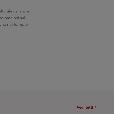
turale italiano e
ve passioni sul
anche nel formato
chevron_right
Vedi tutti