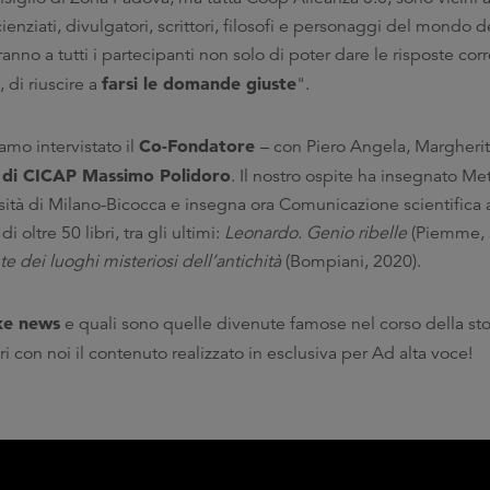
ienziati, divulgatori, scrittori, filosofi e personaggi del mondo de
ranno a tutti i partecipanti non solo di poter dare le risposte corr
farsi le domande giuste
di riuscire a
".
Co-Fondatore
amo intervistato il
– con Piero Angela, Margheri
 di CICAP Massimo Polidoro
. Il nostro ospite ha insegnato Me
ersità di Milano-Bicocca e insegna ora Comunicazione scientifica 
i oltre 50 libri, tra gli ultimi:
Leonardo. Genio ribelle
(Piemme, 
te dei luoghi misteriosi dell’antichità
(Bompiani, 2020).
ke news
e quali sono quelle divenute famose nel corso della stor
ri con noi il contenuto realizzato in esclusiva per Ad alta voce!