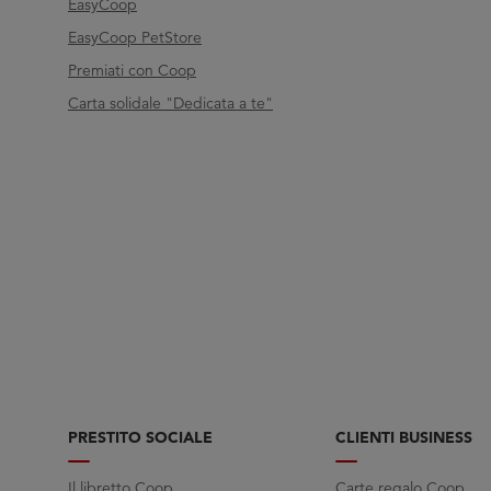
EasyCoop
EasyCoop PetStore
Premiati con Coop
Carta solidale "Dedicata a te"
PRESTITO SOCIALE
CLIENTI BUSINESS
Il libretto Coop
Carte regalo Coop