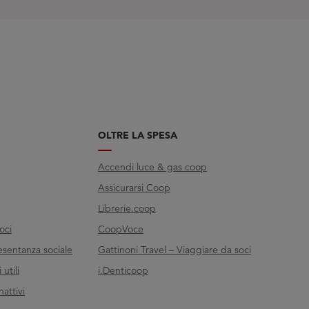
OLTRE LA SPESA
Accendi luce & gas coop
Assicurarsi Coop
Librerie.coop
oci
CoopVoce
esentanza sociale
Gattinoni Travel – Viaggiare da soci
utili
i.Denticoop
nattivi