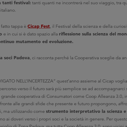
tanti festival:
tanti quanti ne incontrerà nel suo viaggio, tra qu
italiano.
Cicap Fest
 fatto tappa è
, il Festival della scienza e della curiosi
no
riflessione sulla scienza del mo
e in cui si è dato spazio alla
 continuo mutamento ed evoluzione.
a soci Padova
, ci racconta perché la Cooperativa sceglie da an
VIGATO NELL’INCERTEZZA” quest’anno assieme al Cicap vogliam
l percorso verso il futuro sarà più semplice se ad accompagnarci 
a grande cooperativa di Consumatori come Coop Alleanza 3.0, in
fronte alle grandi sfide che presente e futuro propongono, affr
strumento interpretativo la scienza
ivi, ma utilizzando come
no ai doveri verso i propri soci e la società in genere. Per ques
nsiglio di Zona Padova, ma tutta Coop Alleanza 3.0, sono vicini 