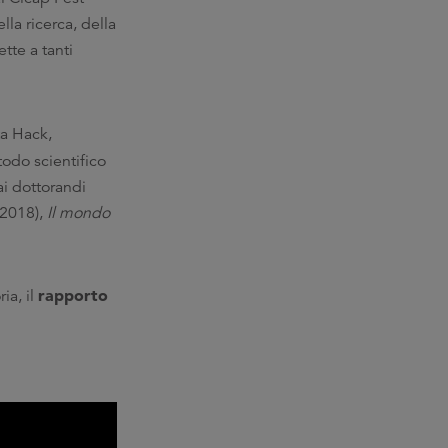
lla ricerca, della
ette a tanti
ta Hack,
todo scientifico
ai dottorandi
2018),
Il mondo
rapporto
ia, il