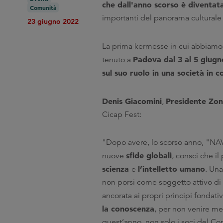
che dall'anno scorso è diventata 
Comunità
importanti del panorama culturale 
23 giugno 2022
La prima kermesse in cui abbiamo
Padova dal 3 al 5 giug
tenuto a
sul suo ruolo in una società in
Denis Giacomini
Presidente Zon
,
Cicap Fest:
"Dopo avere, lo scorso anno, "NA
sfide globali
nuove
, consci che i
scienza
l’intelletto umano
e
. Un
non porsi come soggetto attivo di 
ancorata ai propri principi fondat
la conoscenza
, per non venire me
quest’anno, non solo i soci del Co