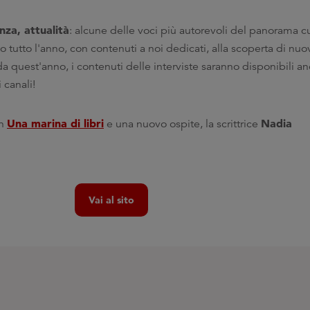
nza, attualità
: alcune delle voci più autorevoli del panorama cul
tutto l'anno, con contenuti a noi dedicati, alla scoperta di nuo
E da quest'anno, i contenuti delle interviste saranno disponibili 
 canali!
Una marina di libri
Nadia
on
e una nuovo ospite, la scrittrice
Vai al sito