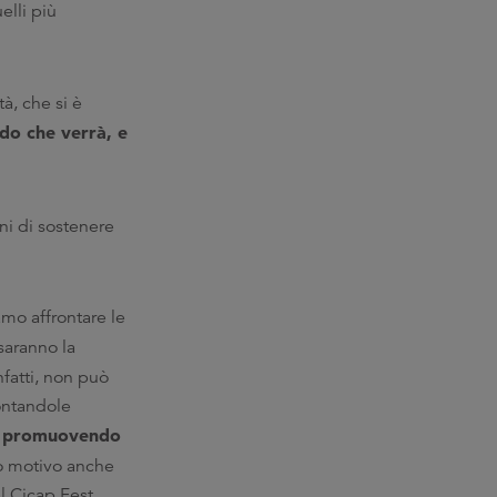
elli più
tà, che si è
ndo che verrà, e
ni di sostenere
o affrontare le
saranno la
fatti, non può
ontandole
 e promuovendo
to motivo anche
al Cicap Fest