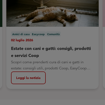
Amici di casa
Easycoop
Comunità
02 luglio 2026
Estate con cani e gatti: consigli, prodotti
e servizi Coop
Scopri come prenderti cura di cani e gatti in
estate: consigli utili, prodotti Coop, EasyCoop
PetStore e la possibilità di fare la spesa insieme al
Leggi la notizia
tuo cane