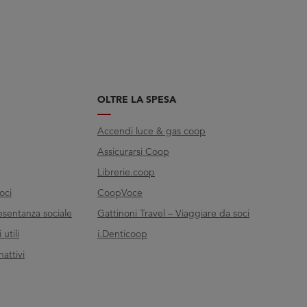
OLTRE LA SPESA
Accendi luce & gas coop
Assicurarsi Coop
Librerie.coop
oci
CoopVoce
esentanza sociale
Gattinoni Travel – Viaggiare da soci
utili
i.Denticoop
nattivi