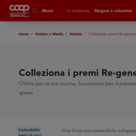
apps
Menu
In evidenza:
Negozi e volantini
Home
Notizie e Media
Notizie
Colleziona i premi Re-genera
Colleziona i premi Re-gen
Ottimi per la tua cucina, buonissimi per il pianet
spesa
Sostenibilità
Una linea eco-sostenibile sviluppat
Amici di casa