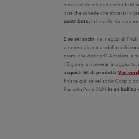
non è valida nei punti vendita Mas
pratiche schede che troverai in c
contributo
, la linea Re-Generatio
se sei socio
E
, nei negozi di Friu
ottenere gli articoli della collezio
premi che desideri? Accelera la r
15 giorni, e riceverai, in aggiunta,
acquisti 5€ di prodotti
Vivi ver
finisce qui: se sei socio Coop o p
in un bollino
Raccolta Punti 2021