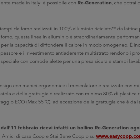
Re-Generation
ente made in Italy: è possibile con
, che potrai 
 stampi da forno realizzati in 100% alluminio riciclato** da lattin
forno, questa linea in alluminio è straordinariamente performan
e per la capacità di diffondere il calore in modo omogeneo. È ino
spessore e il rivestimento antiaderente multistrato rendono i prod
speciale con comode alette per una presa sicura e stampi lavabi
esign con manici ergonomici: il mescolatore è realizzato con m
spatola e della grattugia è realizzato con minimo 80% di plastica r
 lavaggio ECO (Max 55°C), ad eccezione della grattugia che è da 
dall'11 febbraio ricevi infatti un bollino Re-Generation ogn
:
www.easycoop.c
zi Amici di casa Coop e Stai Bene Coop o su