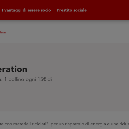
I vantaggi di essere socio
Prestito sociale
tion
eration
a: 1 bollino ogni 15€ di
a con materiali riciclati*, per un risparmio di energia e una ridu