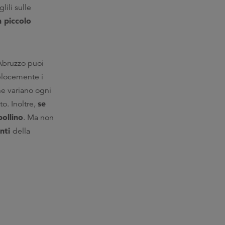
lili sulle
 piccolo
 Abruzzo puoi
elocemente i
he variano ogni
se
to. Inoltre,
bollino
. Ma non
unti
della