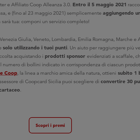
Entro il 5 maggio 2021
ter e Affiliato Coop Alleanza 3.0.
raccog
aggiungendo un
assa, e (fino al 23 maggio 2021) semplicemente
n sarà tua: componi un servizio completo!
li Venezia Giulia, Veneto, Lombardia, Emilia Romagna, Marche e
solo utilizzando i tuoi punti
ne
. Un aiuto per raggiungere più v
prodotti sponsor
accolta acquistando i
evidenziati a scaffale, c
 il numero di bollini indicato in corrispondenza di ciascun prodot
de Coop
subito 1 
, la linea a marchio amica della natura, ottieni
convertire 30 p
ossessore di Coopcard Sicilia puoi scegliere di
 cartaceo
.
Scopri i premi