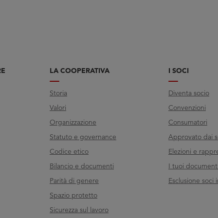
RE
LA COOPERATIVA
I SOCI
Storia
Diventa socio
Valori
Convenzioni
Organizzazione
Consumatori
Statuto e governance
Approvato dai s
Codice etico
Elezioni e rappr
Bilancio e documenti
I tuoi documenti 
Parità di genere
Esclusione soci i
Spazio protetto
Sicurezza sul lavoro