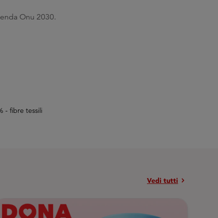
’Agenda Onu 2030.
- fibre tessili
chevron_right
Vedi tutti