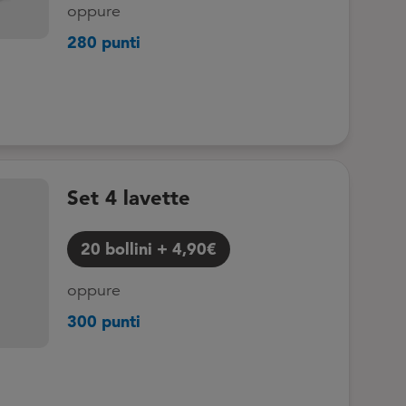
oppure
280 punti
Set 4 lavette
20
bollini
+
4,90€
oppure
300 punti