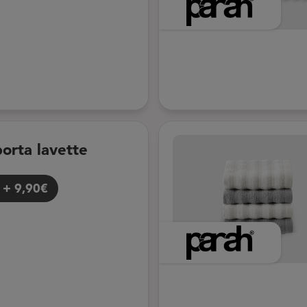
porta lavette
+
9,90€