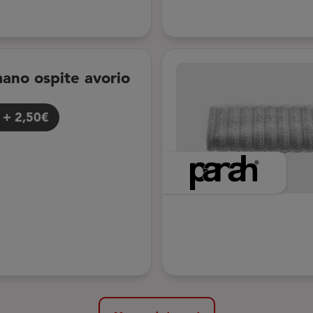
ano ospite avorio
+
2,50€