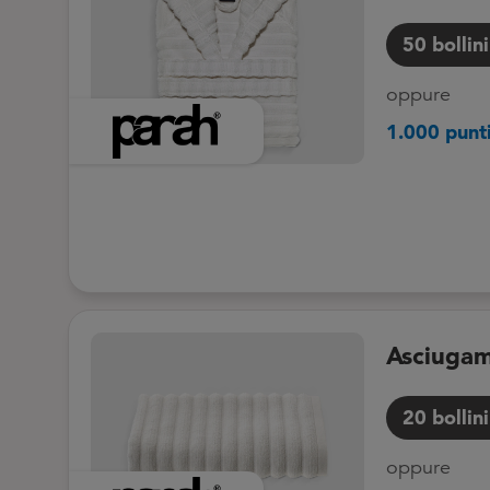
50
bollini
oppure
1.000 punt
Asciugam
20
bollini
oppure