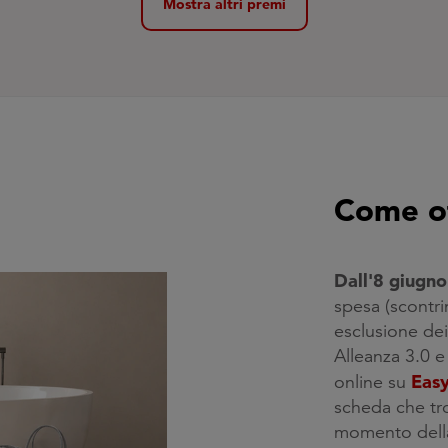
Mostra altri premi
Come ot
Dall'8 giugno
spesa (scontri
esclusione dei
Alleanza 3.0 e
Eas
online su
scheda che tro
momento della