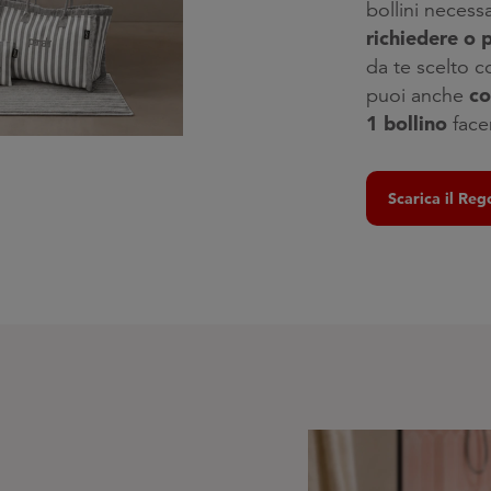
bollini necess
richiedere o 
da te scelto 
co
puoi anche
1 bollino
facen
Scarica il Re