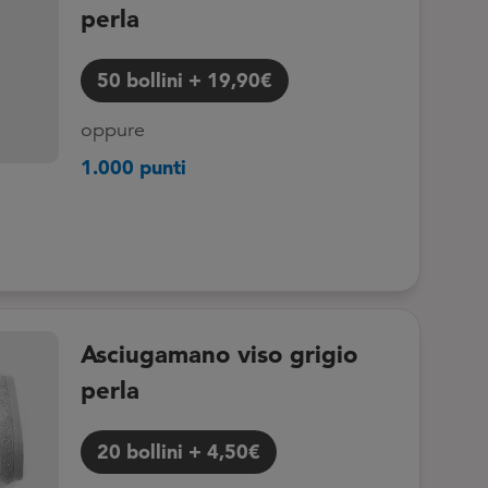
perla
50
bollini
+
19,90€
oppure
1.000 punti
Asciugamano viso grigio
perla
20
bollini
+
4,50€