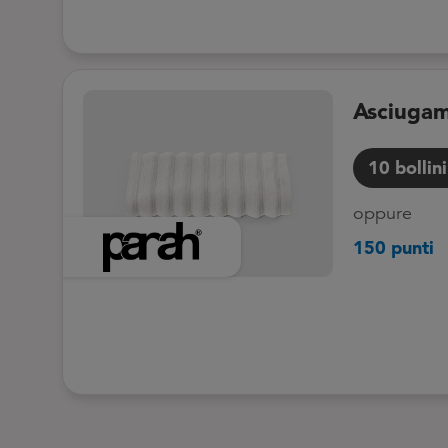
Asciugam
10
bollini
oppure
150 punti