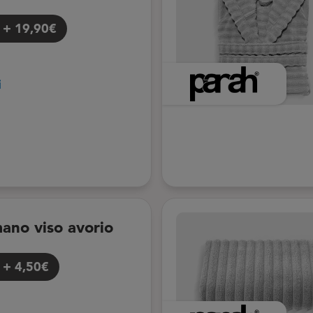
+
19,90€
i
ano viso avorio
+
4,50€