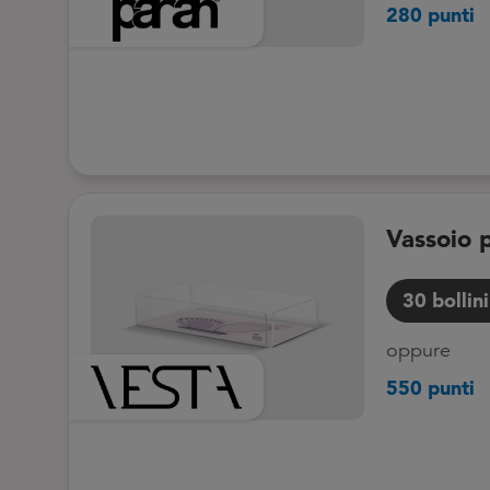
280 punti
Vassoio 
30
bollini
oppure
550 punti