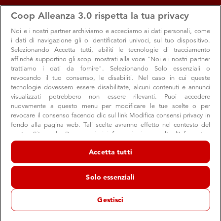
apps
storefront
account_circle
Coop Alleanza 3.0 rispetta la tua privacy
Menu
Seleziona
Accedi
Noi e i nostri
partner archiviamo e accediamo ai dati personali, come
i dati di navigazione gli o identificatori univoci, sul tuo dispositivo.
Selezionando Accetta tutti, abiliti le tecnologie di tracciamento
affinché supportino gli scopi mostrati alla voce "Noi e i nostri partner
trattiamo i dati da fornire". Selezionando Solo essenziali o
revocando il tuo consenso, le disabiliti. Nel caso in cui queste
al 1° mar 2026 al 31 gen 2027
tecnologie dovessero essere disabilitate, alcuni contenuti e annunci
visualizzati potrebbero non essere rilevanti. Puoi accedere
nuovamente a questo menu per modificare le tue scelte o per
revocare il consenso facendo clic sul link Modifica consensi privacy in
fondo alla pagina web. Tali scelte avranno effetto nel contesto del
nostro Sito web. Per maggiori informazioni, consulta l'Informativa
sulla privacy.
Accetta tutti
Guzzini per Raccolta Coop
Noi e i nostri partner trattiamo i dati per fornire:
Archiviare informazioni su dispositivo e/o accedervi. Dati di
Eleganza e funzionalità Made in Italy: design
Solo essenziali
geolocalizzazione precisi e identificazione attraverso la scansione del
dispositivo. Pubblicità e contenuti personalizzati, misurazione delle
sostenibile che valorizza ogni spazio
prestazioni dei contenuti e degli annunci, ricerche sul pubblico,
Gestisci
sviluppo di servizi.
Elenco dei partner (fornitori)
Le collezioni Tierra, Dolcevita e Icons raccontano