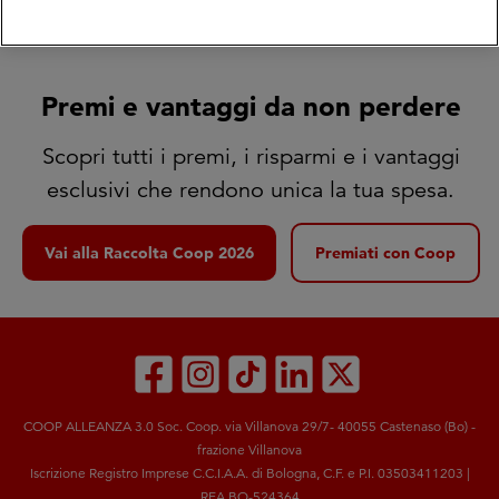
Premi e vantaggi da non perdere
Scopri tutti i premi, i risparmi e i vantaggi
esclusivi che rendono unica la tua spesa.
Vai alla Raccolta Coop 2026
Premiati con Coop
COOP ALLEANZA 3.0 Soc. Coop. via Villanova 29/7- 40055 Castenaso (Bo) -
frazione Villanova
Iscrizione Registro Imprese C.C.I.A.A. di Bologna, C.F. e P.I. 03503411203 |
REA BO-524364