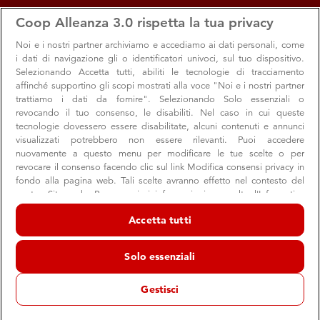
apps
storefront
account_circle
Coop Alleanza 3.0 rispetta la tua privacy
Menu
Seleziona
Accedi
Noi e i nostri
partner archiviamo e accediamo ai dati personali, come
i dati di navigazione gli o identificatori univoci, sul tuo dispositivo.
Selezionando Accetta tutti, abiliti le tecnologie di tracciamento
affinché supportino gli scopi mostrati alla voce "Noi e i nostri partner
trattiamo i dati da fornire". Selezionando Solo essenziali o
revocando il tuo consenso, le disabiliti. Nel caso in cui queste
tecnologie dovessero essere disabilitate, alcuni contenuti e annunci
visualizzati potrebbero non essere rilevanti. Puoi accedere
nuovamente a questo menu per modificare le tue scelte o per
revocare il consenso facendo clic sul link Modifica consensi privacy in
fondo alla pagina web. Tali scelte avranno effetto nel contesto del
nostro Sito web. Per maggiori informazioni, consulta l'Informativa
sulla privacy.
Accetta tutti
Noi e i nostri partner trattiamo i dati per fornire:
Archiviare informazioni su dispositivo e/o accedervi. Dati di
Solo essenziali
geolocalizzazione precisi e identificazione attraverso la scansione del
dispositivo. Pubblicità e contenuti personalizzati, misurazione delle
prestazioni dei contenuti e degli annunci, ricerche sul pubblico,
Gestisci
sviluppo di servizi.
Elenco dei partner (fornitori)