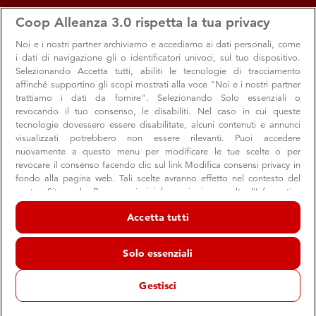
apps
storefront
account_circle
Coop Alleanza 3.0 rispetta la tua privacy
Menu
Seleziona
Accedi
Noi e i nostri
partner archiviamo e accediamo ai dati personali, come
i dati di navigazione gli o identificatori univoci, sul tuo dispositivo.
Selezionando Accetta tutti, abiliti le tecnologie di tracciamento
affinché supportino gli scopi mostrati alla voce "Noi e i nostri partner
trattiamo i dati da fornire". Selezionando Solo essenziali o
revocando il tuo consenso, le disabiliti. Nel caso in cui queste
tecnologie dovessero essere disabilitate, alcuni contenuti e annunci
visualizzati potrebbero non essere rilevanti. Puoi accedere
nuovamente a questo menu per modificare le tue scelte o per
revocare il consenso facendo clic sul link Modifica consensi privacy in
fondo alla pagina web. Tali scelte avranno effetto nel contesto del
nostro Sito web. Per maggiori informazioni, consulta l'Informativa
sulla privacy.
Accetta tutti
Noi e i nostri partner trattiamo i dati per fornire:
Archiviare informazioni su dispositivo e/o accedervi. Dati di
Solo essenziali
geolocalizzazione precisi e identificazione attraverso la scansione del
dispositivo. Pubblicità e contenuti personalizzati, misurazione delle
prestazioni dei contenuti e degli annunci, ricerche sul pubblico,
Gestisci
sviluppo di servizi.
Elenco dei partner (fornitori)