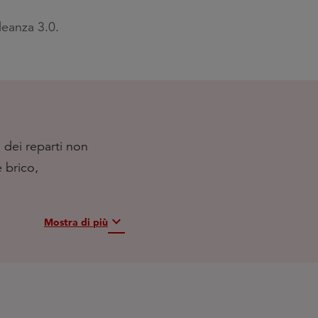
leanza 3.0.
 dei reparti non
e brico,
Expand_More
Mostra di più