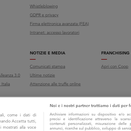
Whistleblowing
GDPR e privacy
Firma elettronica avanzata (FEA)
Intranet: accesso lavoratori
NOTIZIE E MEDIA
FRANCHISING
Comunicati stampa
Apri con Coop
lleanza 3.0
Ultime notizie
Italia
Attenzione alle truffe online
Noi e i nostri partner trattiamo i dati per f
Archiviare informazioni su dispositivo e/o ac
li, come i dati di
precisi e identificazione attraverso la scans
onando Accetta tutti,
contenuti personalizzati, misurazione delle 
i mostrati alla voce
annunci, ricerche sul pubblico, sviluppo di serviz