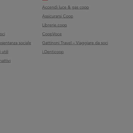
Accendi luce & gas coop
Assicurarsi Coop
Librerie.coop
oci
CoopVoce
esentanza sociale
Gattinoni Travel – Viaggiare da soci
utili
i.Denticoop
nattivi