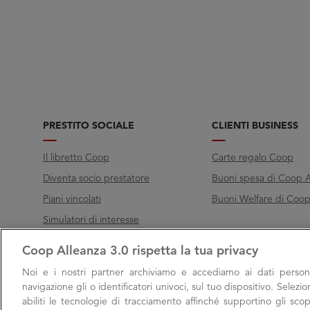
PRESTITO SOCIALE
CLIENTI BUSINESS
Il libretto Coop
Carte regalo Coop
Diventa socio prestatore
Buoni spesa di Coop A
Piani vincolati
Buoni Welfare di Coop 
Simulatori di interesse
Coop Alleanza 3.0 rispetta la tua privacy
Chiama Filo diretto
Noi e i nostri
partner archiviamo e accediamo ai dati persona
Call
800 000 003
navigazione gli o identificatori univoci, sul tuo dispositivo. Selezi
abiliti le tecnologie di tracciamento affinché supportino gli scop
Lunedì → Venerdì, 9:00 → 17:00