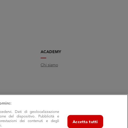
ACADEMY
Chi siamo
ornire:
cedervi. Dati di geolocalizzazione
ione del dispositivo. Pubblicità e
prestazioni dei contenuti e degli
Accetta tutti
i.