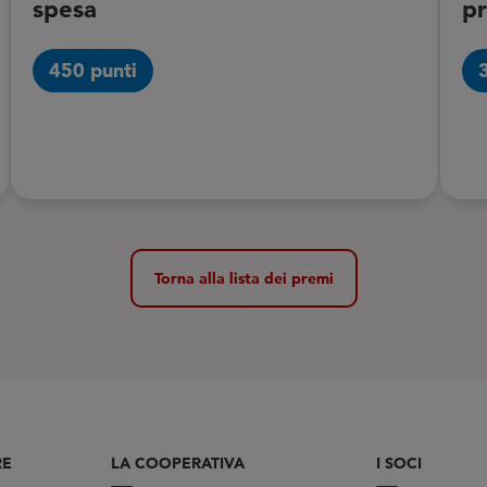
spesa
pr
450 punti
Torna alla lista dei premi
RE
LA COOPERATIVA
I SOCI