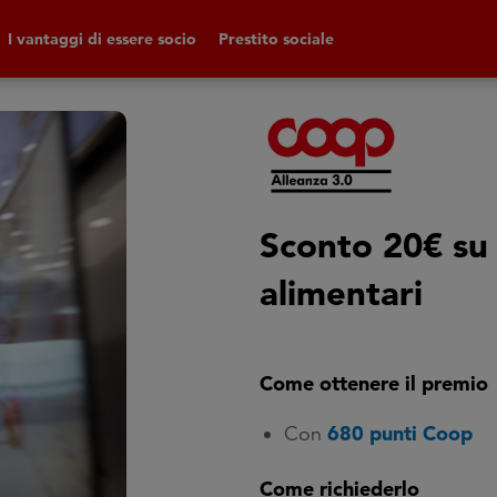
I vantaggi di essere socio
Prestito sociale
Sconto 20€ su 
alimentari
Come ottenere il premio
680 punti Coop
Con
Come richiederlo