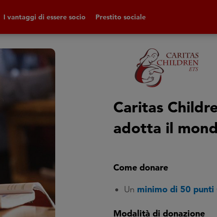
I vantaggi di essere socio
Prestito sociale
Caritas Childr
adotta il mon
Come donare
minimo di 50 punti
Un
Modalità di donazione