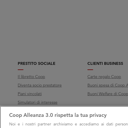
PRESTITO SOCIALE
CLIENTI BUSINESS
Il libretto Coop
Carte regalo Coop
Diventa socio prestatore
Buoni spesa di Coop A
Piani vincolati
Buoni Welfare di Coop 
Simulatori di interesse
Coop Alleanza 3.0 rispetta la tua privacy
Chiama Filo diretto
Noi e i nostri
partner archiviamo e accediamo ai dati persona