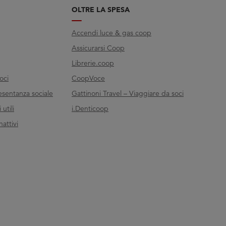
OLTRE LA SPESA
Accendi luce & gas coop
Assicurarsi Coop
Librerie.coop
oci
CoopVoce
esentanza sociale
Gattinoni Travel – Viaggiare da soci
utili
i.Denticoop
nattivi