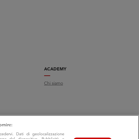
ACADEMY
Chi siamo
ornire:
cedervi. Dati di geolocalizzazione