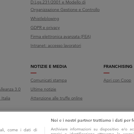
D.Lgs.231/2001 e Modello di
Organizzazione Gestione e Controllo
Whistleblowing
GDPR e privacy
Firma elettronica avanzata (FEA)
Intranet: accesso lavoratori
NOTIZIE E MEDIA
FRANCHISING
Comunicati stampa
Apri con Coop
lleanza 3.0
Ultime notizie
Italia
Attenzione alle truffe online
Noi e i nostri partner trattiamo i dati per f
Archiviare informazioni su dispositivo e/o ac
li, come i dati di