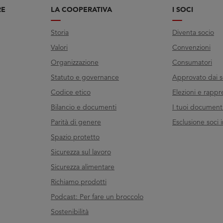
RE
LA COOPERATIVA
I SOCI
Storia
Diventa socio
Valori
Convenzioni
Organizzazione
Consumatori
Statuto e governance
Approvato dai s
Codice etico
Elezioni e rappr
Bilancio e documenti
I tuoi documenti 
Parità di genere
Esclusione soci i
Spazio protetto
Sicurezza sul lavoro
Sicurezza alimentare
Richiamo prodotti
Podcast: Per fare un broccolo
Sostenibilità