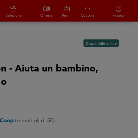
storefront
menu_book
redeem
confirmation_number
account_circle
Seleziona
Offerte
Premi
Coupon
Accedi
Disponibile online
en - Aiuta un bambino,
do
 Coop
(o multipli di 50)