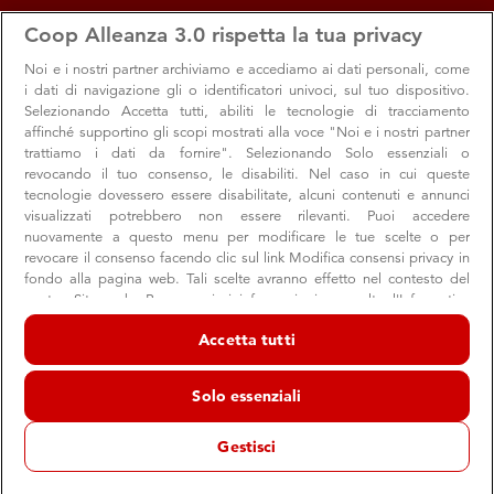
apps
storefront
account_circle
Coop Alleanza 3.0 rispetta la tua privacy
Menu
Seleziona
Accedi
Noi e i nostri
partner archiviamo e accediamo ai dati personali, come
i dati di navigazione gli o identificatori univoci, sul tuo dispositivo.
Selezionando Accetta tutti, abiliti le tecnologie di tracciamento
affinché supportino gli scopi mostrati alla voce "Noi e i nostri partner
trattiamo i dati da fornire". Selezionando Solo essenziali o
revocando il tuo consenso, le disabiliti. Nel caso in cui queste
tecnologie dovessero essere disabilitate, alcuni contenuti e annunci
visualizzati potrebbero non essere rilevanti. Puoi accedere
nuovamente a questo menu per modificare le tue scelte o per
revocare il consenso facendo clic sul link Modifica consensi privacy in
Con Fairtrade per aiutare i produttori nel
fondo alla pagina web. Tali scelte avranno effetto nel contesto del
nostro Sito web. Per maggiori informazioni, consulta l'Informativa
mondo
sulla privacy.
Accetta tutti
La pandemia ha colpito le filiere agricole globali,
Noi e i nostri partner trattiamo i dati per fornire:
mettendo in crisi tante comunità. Ecco cosa si sta facendo
Archiviare informazioni su dispositivo e/o accedervi. Dati di
Solo essenziali
per aiutarle e cosa possiamo fare tutti facendo la spesa
geolocalizzazione precisi e identificazione attraverso la scansione del
dispositivo. Pubblicità e contenuti personalizzati, misurazione delle
prestazioni dei contenuti e degli annunci, ricerche sul pubblico,
Gestisci
sviluppo di servizi.
Elenco dei partner (fornitori)
Consumatori
Prodotto Coop