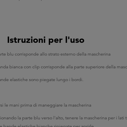
Istruzioni per l'uso
rte blu corrisponde allo strato esterno della mascherina
nda bianca con clip corrisponde alla parte superiore della mas
nde elastiche sono piegate lungo i bordi.
rsi le mani prima di maneggiare la mascherina
ionando la parte blu verso l'alto, tenere la mascherina per i lati 
le bande elastiche bianche ripiegate per aprirle