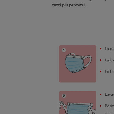
tutti più protetti.
La pa
La ba
Le ba
Lava
Posiz
dita 