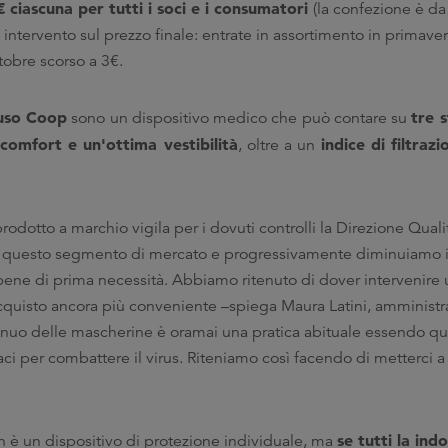
 ciascuna per tutti i soci e i consumatori
(la confezione è d
zo intervento sul prezzo finale: entrate in assortimento in primave
tobre scorso a 3€.
uso Coop
tre s
sono un dispositivo medico che può contare su
 comfort e un'ottima vestibilità
indice di filtrazi
, oltre a un
n prodotto a marchio vigila per i dovuti controlli la Direzione Qual
i questo segmento di mercato e progressivamente diminuiamo i
ene di prima necessità. Abbiamo ritenuto di dover intervenire 
acquisto ancora più conveniente –spiega Maura Latini, amminist
ntinuo delle mascherine è oramai una pratica abituale essendo q
i per combattere il virus. Riteniamo così facendo di metterci a 
se tutti la in
 è un dispositivo di protezione individuale, ma