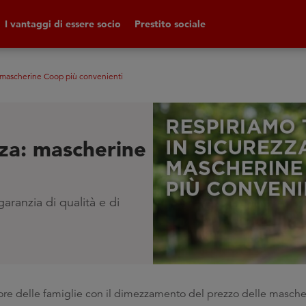
I vantaggi di essere socio
Prestito sociale
a: mascherine Coop più convenienti
zza: mascherine
garanzia di qualità e di
re delle famiglie con il dimezzamento del prezzo delle masche