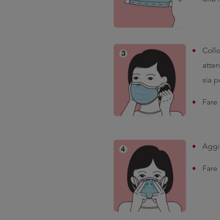
Collo
atten
sia p
Fare 
Aggiu
Fare 