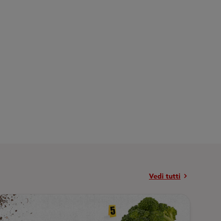
chevron_right
Vedi tutti