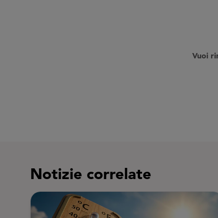
V
uoi r
Notizie correlate