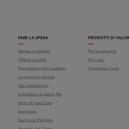
FARE LA SPESA
PRODOTTI DI VALO
Negozi e volantini
Per la comunità
Offerte e sconti
Per i soci
Prenotazione libri scolastici
Il prodotto Coop
Lo scontrino digitale
App Salvatempo
La bellezza di essere Me
Amici di casa Coop
EasyCoop
EasyCoop PetStore
Premiati con Coop