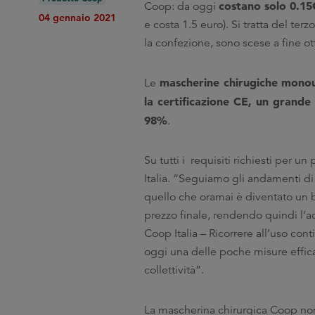
costano solo 0.15€
Coop: da oggi
04 gennaio 2021
e costa 1.5 euro). Si tratta del ter
la confezione, sono scese a fine ot
mascherine chirugiche mono
Le
la certificazione CE, un grande
98%
.
Su tutti i requisiti richiesti per u
Italia. “Seguiamo gli andamenti d
quello che oramai è diventato un b
prezzo finale, rendendo quindi l’
Coop Italia – Ricorrere all’uso co
oggi una delle poche misure efficac
collettività”.
La mascherina chirurgica Coop non