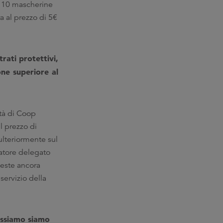
a 10 mascherine
ra al prezzo di 5€
trati protettivi,
one superiore al
ità di Coop
l prezzo di
ulteriormente sul
ratore delegato
ueste ancora
servizio della
dossiamo siamo