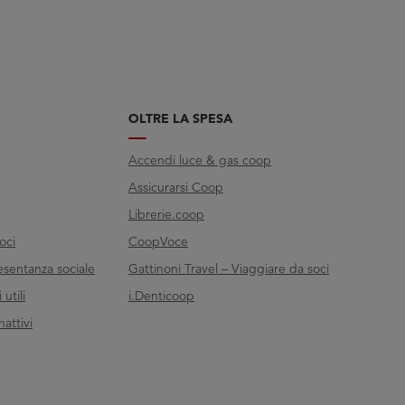
OLTRE LA SPESA
Accendi luce & gas coop
Assicurarsi Coop
Librerie.coop
oci
CoopVoce
esentanza sociale
Gattinoni Travel – Viaggiare da soci
utili
i.Denticoop
nattivi