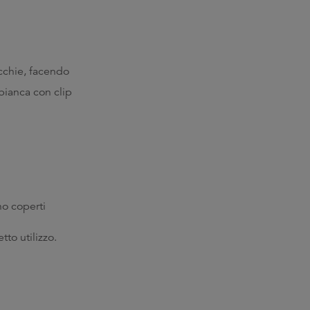
ecchie, facendo
 bianca con clip
no coperti
tto utilizzo.