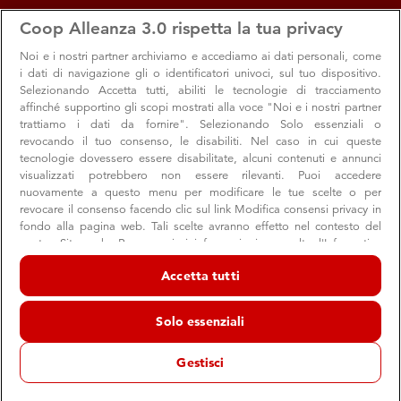
apps
storefront
account_circle
Coop Alleanza 3.0 rispetta la tua privacy
Menu
Seleziona
Accedi
Noi e i nostri
partner archiviamo e accediamo ai dati personali, come
i dati di navigazione gli o identificatori univoci, sul tuo dispositivo.
Selezionando Accetta tutti, abiliti le tecnologie di tracciamento
affinché supportino gli scopi mostrati alla voce "Noi e i nostri partner
trattiamo i dati da fornire". Selezionando Solo essenziali o
revocando il tuo consenso, le disabiliti. Nel caso in cui queste
tecnologie dovessero essere disabilitate, alcuni contenuti e annunci
visualizzati potrebbero non essere rilevanti. Puoi accedere
nuovamente a questo menu per modificare le tue scelte o per
revocare il consenso facendo clic sul link Modifica consensi privacy in
Prenota e ritira i tuoi libri di testo…con un
fondo alla pagina web. Tali scelte avranno effetto nel contesto del
nostro Sito web. Per maggiori informazioni, consulta l'Informativa
clic!
sulla privacy.
Accetta tutti
Con Cod@casa, ritira i testi che hai prenotato online o a
Noi e i nostri partner trattiamo i dati per fornire:
negozio senza fare fila
Archiviare informazioni su dispositivo e/o accedervi. Dati di
Solo essenziali
geolocalizzazione precisi e identificazione attraverso la scansione del
dispositivo. Pubblicità e contenuti personalizzati, misurazione delle
prestazioni dei contenuti e degli annunci, ricerche sul pubblico,
Gestisci
sviluppo di servizi.
Scuola
Punti Vendita
Risparmio
Elenco dei partner (fornitori)
17 agosto 2020