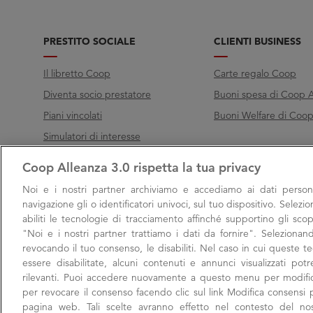
PRESTITO SOCIALE
CLIENTI BUSINESS
Il libretto Coop
Carte regalo Coop
Diventa socio prestatore
Buoni spesa di Coop A
Piani vincolati
Buoni Welfare di Coop 
Simulatori di interesse
Coop Alleanza 3.0 rispetta la tua privacy
Chiama Filo diretto
Noi e i nostri
partner archiviamo e accediamo ai dati persona
Call
800 000 003
navigazione gli o identificatori univoci, sul tuo dispositivo. Selezi
abiliti le tecnologie di tracciamento affinché supportino gli scop
Lunedì → Venerdì, 9:00 → 17:00
"Noi e i nostri partner trattiamo i dati da fornire". Selezionan
Sabato, 9:00 → 13:00
revocando il tuo consenso, le disabiliti. Nel caso in cui queste 
essere disabilitate, alcuni contenuti e annunci visualizzati po
rilevanti. Puoi accedere nuovamente a questo menu per modific
per revocare il consenso facendo clic sul link Modifica consensi p
pagina web. Tali scelte avranno effetto nel contesto del no