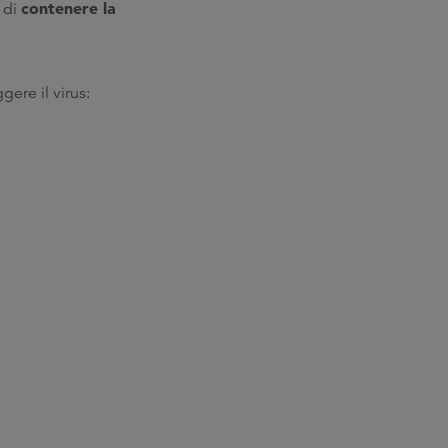
contenere la
à di
gere il virus: