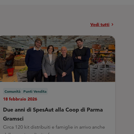
chevron_right
Vedi tutti
Comunità
Punti Vendita
18 febbraio 2026
Due anni di SpesAut alla Coop di Parma
Gramsci
Circa 120 kit distribuiti e famiglie in arrivo anche