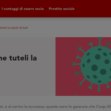
I vantaggi di essere socio
Prestito sociale
teli la salute di tutti
e tuteli la
ati, e al centro la sicurezza: queste sono le garanzie che Coop Al