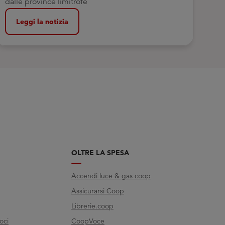
dalle province limitrofe
Leggi la notizia
OLTRE LA SPESA
Accendi luce & gas coop
Assicurarsi Coop
Librerie.coop
oci
CoopVoce