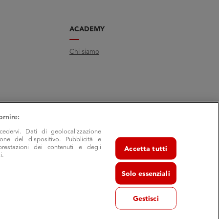
ACADEMY
Chi siamo
ornire:
cedervi. Dati di geolocalizzazione
ione del dispositivo. Pubblicità e
prestazioni dei contenuti e degli
Accetta tutti
i.
Solo essenziali
Gestisci
va 29/7- 40055 Castenaso (Bo) - frazione Villanova
 Bologna, C.F. e P.I. 03503411203 | REA BO-524364