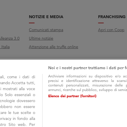
NOTIZIE E MEDIA
FRANCHISING
Comunicati stampa
Apri con Coop
lleanza 3.0
Ultime notizie
Italia
Attenzione alle truffe online
Noi e i nostri partner trattiamo i dati per f
Archiviare informazioni su dispositivo e/o ac
li, come i dati di
precisi e identificazione attraverso la scans
onando Accetta tutti,
contenuti personalizzati, misurazione delle 
i mostrati alla voce
annunci, ricerche sul pubblico, sviluppo di serviz
do Solo essenziali o
Elenco dei partner (fornitori)
tecnologie dovessero
trebbero non essere
are le tue scelte o
rivacy in fondo alla
COOP ALLEANZA 3.0 Soc. Coop. via Villano
stro Sito web. Per
Seguici su
Iscrizione Registro Imprese C.C.I.A.A. di