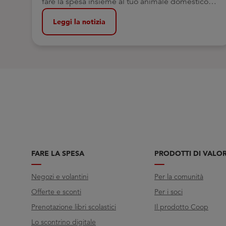
fare la spesa insieme al tuo animale domestico
oggi è ancora più semplice
Leggi la notizia
FARE LA SPESA
PRODOTTI DI VALO
Negozi e volantini
Per la comunità
Offerte e sconti
Per i soci
Prenotazione libri scolastici
Il prodotto Coop
Lo scontrino digitale