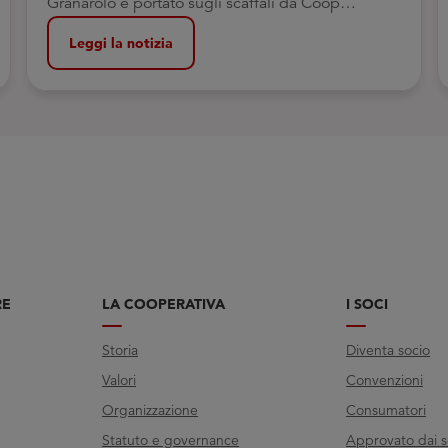
Granarolo e portato sugli scaffali da Coop
Alleanza 3.0: un percorso concreto di formazione,
Leggi la notizia
inclusione e reinserimento attraverso il lavoro.
RE
LA COOPERATIVA
I SOCI
Storia
Diventa socio
Valori
Convenzioni
Organizzazione
Consumatori
Statuto e governance
Approvato dai s