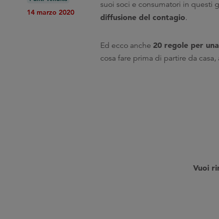
suoi soci e consumatori in questi gi
14 marzo 2020
diffusione del contagio
.
20 regole per una 
Ed ecco anche
cosa fare prima di partire da casa,
V
uoi r