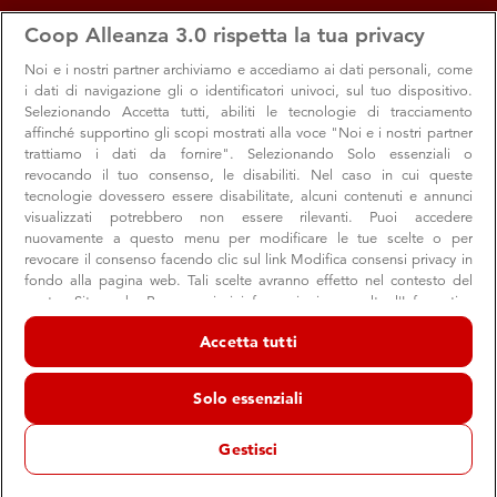
apps
storefront
account_circle
Coop Alleanza 3.0 rispetta la tua privacy
Menu
Seleziona
Accedi
Noi e i nostri
partner archiviamo e accediamo ai dati personali, come
i dati di navigazione gli o identificatori univoci, sul tuo dispositivo.
Selezionando Accetta tutti, abiliti le tecnologie di tracciamento
affinché supportino gli scopi mostrati alla voce "Noi e i nostri partner
trattiamo i dati da fornire". Selezionando Solo essenziali o
revocando il tuo consenso, le disabiliti. Nel caso in cui queste
tecnologie dovessero essere disabilitate, alcuni contenuti e annunci
visualizzati potrebbero non essere rilevanti. Puoi accedere
nuovamente a questo menu per modificare le tue scelte o per
revocare il consenso facendo clic sul link Modifica consensi privacy in
Una Coop “green”, una Coop premiata
fondo alla pagina web. Tali scelte avranno effetto nel contesto del
nostro Sito web. Per maggiori informazioni, consulta l'Informativa
Coop vince 2 Super Premi e 18 menzioni al “Bando per la
sulla privacy.
Prevenzione 2019” promosso da Conai (Consorzio
Accetta tutti
Noi e i nostri partner trattiamo i dati per fornire:
Nazionale Imballaggi)
Archiviare informazioni su dispositivo e/o accedervi. Dati di
Solo essenziali
geolocalizzazione precisi e identificazione attraverso la scansione del
dispositivo. Pubblicità e contenuti personalizzati, misurazione delle
prestazioni dei contenuti e degli annunci, ricerche sul pubblico,
Gestisci
sviluppo di servizi.
Prodotto Coop
Ambiente
Elenco dei partner (fornitori)
26 novembre 2019