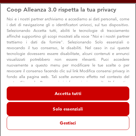
apps
storefront
account_circle
Coop Alleanza 3.0 rispetta la tua privacy
Menu
Seleziona
Accedi
Noi e i nostri
partner archiviamo e accediamo ai dati personali, come
i dati di navigazione gli o identificatori univoci, sul tuo dispositivo.
Selezionando Accetta tutti, abiliti le tecnologie di tracciamento
affinché supportino gli scopi mostrati alla voce "Noi e i nostri partner
trattiamo i dati da fornire". Selezionando Solo essenziali o
revocando il tuo consenso, le disabiliti. Nel caso in cui queste
tecnologie dovessero essere disabilitate, alcuni contenuti e annunci
visualizzati potrebbero non essere rilevanti. Puoi accedere
nuovamente a questo menu per modificare le tue scelte o per
revocare il consenso facendo clic sul link Modifica consensi privacy in
fondo alla pagina web. Tali scelte avranno effetto nel contesto del
nostro Sito web. Per maggiori informazioni, consulta l'Informativa
Arriva a Morrovalle il franchising di Coop
sulla privacy.
Accetta tutti
Alleanza 3.0
Noi e i nostri partner trattiamo i dati per fornire:
Ha inaugurato l’8 dicembre il primo punto vendita ad
Archiviare informazioni su dispositivo e/o accedervi. Dati di
Solo essenziali
geolocalizzazione precisi e identificazione attraverso la scansione del
insegna Affiliato Coop Alleanza 3.0 nella provincia di
dispositivo. Pubblicità e contenuti personalizzati, misurazione delle
Macerata
prestazioni dei contenuti e degli annunci, ricerche sul pubblico,
Gestisci
sviluppo di servizi.
Elenco dei partner (fornitori)