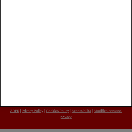
Rimani aggiornato
Iscriviti alla nostra mailing list per ricevere le ultime
notizie e comunicati stampa
Iscriviti ora
COOP ALLEANZA 3.0 Soc. Coop. via Villanova 29/7- 40055 Castenaso (Bo) -
frazione Villanova
Iscrizione Registro Imprese C.C.I.A.A. di Bologna, C.F. e P.I. 03503411203 |
REA BO-524364
GDPR
|
Privacy Policy
|
Cookies Policy
|
Accessibilità
|
Modifica consensi
privacy