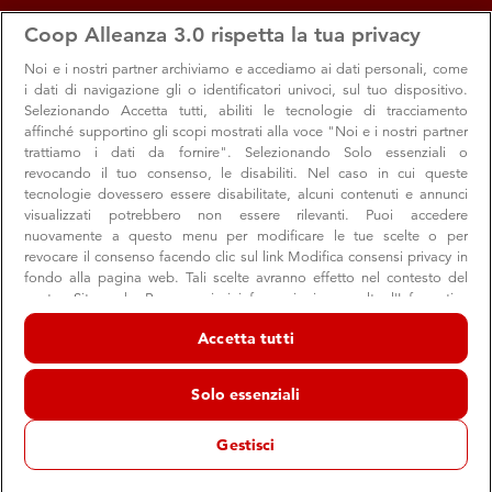
apps
storefront
account_circle
Coop Alleanza 3.0 rispetta la tua privacy
Menu
Seleziona
Accedi
Noi e i nostri
partner archiviamo e accediamo ai dati personali, come
i dati di navigazione gli o identificatori univoci, sul tuo dispositivo.
Selezionando Accetta tutti, abiliti le tecnologie di tracciamento
affinché supportino gli scopi mostrati alla voce "Noi e i nostri partner
trattiamo i dati da fornire". Selezionando Solo essenziali o
revocando il tuo consenso, le disabiliti. Nel caso in cui queste
tecnologie dovessero essere disabilitate, alcuni contenuti e annunci
visualizzati potrebbero non essere rilevanti. Puoi accedere
nuovamente a questo menu per modificare le tue scelte o per
Comunicati stampa
revocare il consenso facendo clic sul link Modifica consensi privacy in
fondo alla pagina web. Tali scelte avranno effetto nel contesto del
Le comunicazioni ufficiali di Coop Alleanza 3.0 per i media
nostro Sito web. Per maggiori informazioni, consulta l'Informativa
sulla privacy.
Accetta tutti
Noi e i nostri partner trattiamo i dati per fornire:
Archiviare informazioni su dispositivo e/o accedervi. Dati di
Solo essenziali
geolocalizzazione precisi e identificazione attraverso la scansione del
dispositivo. Pubblicità e contenuti personalizzati, misurazione delle
prestazioni dei contenuti e degli annunci, ricerche sul pubblico,
Gestisci
sviluppo di servizi.
Elenco dei partner (fornitori)