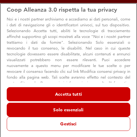
apps
storefront
account_circle
Coop Alleanza 3.0 rispetta la tua privacy
Menu
Seleziona
Accedi
Noi e i nostri
partner archiviamo e accediamo ai dati personali, come
i dati di navigazione gli o identificatori univoci, sul tuo dispositivo.
Inaugurata oggi, a Civitanova Marche la
Selezionando Accetta tutti, abiliti le tecnologie di tracciamento
affinché supportino gli scopi mostrati alla voce "Noi e i nostri partner
Coop rinnovata
trattiamo i dati da fornire". Selezionando Solo essenziali o
revocando il tuo consenso, le disabiliti. Nel caso in cui queste
Appuntamento odierno con il taglio del nastro per
tecnologie dovessero essere disabilitate, alcuni contenuti e annunci
festeggiare la fine dei lavori di restyling
visualizzati potrebbero non essere rilevanti. Puoi accedere
nuovamente a questo menu per modificare le tue scelte o per
revocare il consenso facendo clic sul link Modifica consensi privacy in
fondo alla pagina web. Tali scelte avranno effetto nel contesto del
Corporate
nostro Sito web. Per maggiori informazioni, consulta l'Informativa
18 aprile 2026
sulla privacy.
Accetta tutti
18 aprile
Civitanova
Taglio del nastro questa mattina,
, a
Noi e i nostri partner trattiamo i dati per fornire:
Marche
per il supermercato Coop di Via Ungaretti
,
, 18,
Archiviare informazioni su dispositivo e/o accedervi. Dati di
Solo essenziali
geolocalizzazione precisi e identificazione attraverso la scansione del
che riapre completamente rinnovato dopo un intervento di
dispositivo. Pubblicità e contenuti personalizzati, misurazione delle
restyling eseguito senza mai interrompere l’attività. Il
prestazioni dei contenuti e degli annunci, ricerche sul pubblico,
Gestisci
sviluppo di servizi.
negozio, da 40 anni un punto di riferimento per la
Elenco dei partner (fornitori)
comunità, è stato oggetto di un profondo intervento di