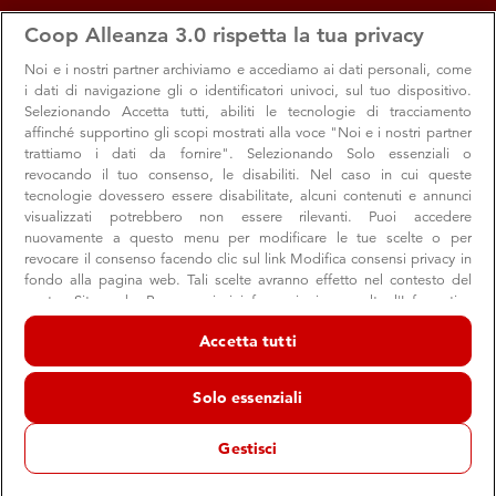
apps
storefront
account_circle
Coop Alleanza 3.0 rispetta la tua privacy
Menu
Seleziona
Accedi
Noi e i nostri
partner archiviamo e accediamo ai dati personali, come
i dati di navigazione gli o identificatori univoci, sul tuo dispositivo.
Inaugurarata oggi, a Riccione, la Coop Perla
Selezionando Accetta tutti, abiliti le tecnologie di tracciamento
affinché supportino gli scopi mostrati alla voce "Noi e i nostri partner
Verde tutta nuova
trattiamo i dati da fornire". Selezionando Solo essenziali o
revocando il tuo consenso, le disabiliti. Nel caso in cui queste
Appuntamento odierno per il taglio del nastro per
tecnologie dovessero essere disabilitate, alcuni contenuti e annunci
festeggiare la fine dei lavori di restyling
visualizzati potrebbero non essere rilevanti. Puoi accedere
nuovamente a questo menu per modificare le tue scelte o per
revocare il consenso facendo clic sul link Modifica consensi privacy in
fondo alla pagina web. Tali scelte avranno effetto nel contesto del
Corporate
nostro Sito web. Per maggiori informazioni, consulta l'Informativa
28 marzo 2026
sulla privacy.
Accetta tutti
Riccione
il supermercato
Inaugurato oggi, 28 marzo, a
,
Noi e i nostri partner trattiamo i dati per fornire:
Coop
all’interno del Centro
, situato in Viale Berlinguer,3,
Archiviare informazioni su dispositivo e/o accedervi. Dati di
Solo essenziali
geolocalizzazione precisi e identificazione attraverso la scansione del
commerciale Perla Verde
, dopo i lavori di restyling
dispositivo. Pubblicità e contenuti personalizzati, misurazione delle
incominciati a febbraio e condotti a negozio aperto. La
prestazioni dei contenuti e degli annunci, ricerche sul pubblico,
Gestisci
sviluppo di servizi.
Coop è stata rinnovata per proporre a soci e clienti un
Elenco dei partner (fornitori)
nuovo modo di fare la spesa: attuale, vicino ai bisogni di